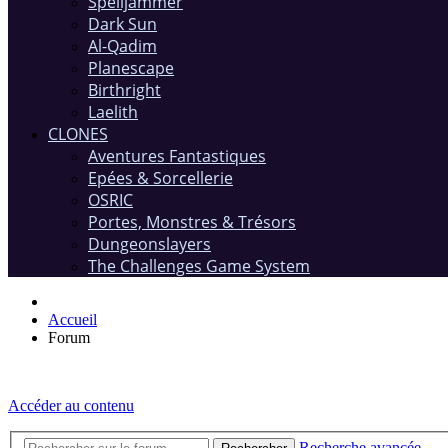
Spelljammer
Dark Sun
Al-Qadim
Planescape
Birthright
Laelith
CLONES
Aventures Fantastiques
Epées & Sorcellerie
OSRIC
Portes, Monstres & Trésors
Dungeonslayers
The Challenges Game System
Accueil
Forum
Accéder au contenu
Recherche avancée