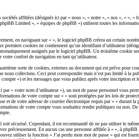
es sociétés affiliées (désignés ici par « nous », « notre », « nos », « 
hpBB Limited », « équipes de phpBB ») utilisent toutes les informations 
ement, en naviguant sur « », le logiciel phpBB créera un certain nombre 
 premiers cookies ne contiennent qu’un identifiant d’utilisateur (désigné 
automatiquement assignés par le logiciel phpBB. Un troisième cookie sera
r votre confort de navigation en tant qu’utilisateur.
uatrième sorte de cookies, externes au document qui est prévu pour cou
 nous collectons. Ceci peut correspondre mais n’est pas limité à la pub
e compte ») et les messages que vous publiez après votre inscription et 
 par « votre nom d’utilisateur »), un mot de passe personnel vous perm
nformations de votre compte sur « » sont protégées par les lois de prote
e et de votre adresse de courrier électronique requis par « » durant la pr
nformations de votre compte vous souhaitez rendre publiques ou non. De 
ompte.
l soit sécurisé. Cependant, il est recommandé de ne pas utiliser le même 
ervez précieusement. En aucun cas une personne affiliée à « », à phpBB 
ouvez utiliser la fonction « J’ai perdu mon mot de passe » qui est four