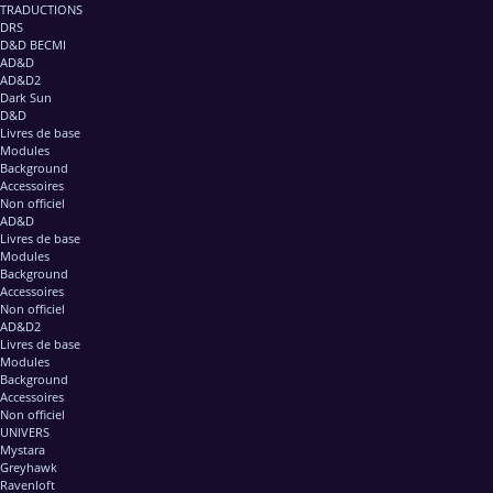
TRADUCTIONS
DRS
D&D BECMI
AD&D
AD&D2
Dark Sun
D&D
Livres de base
Modules
Background
Accessoires
Non officiel
AD&D
Livres de base
Modules
Background
Accessoires
Non officiel
AD&D2
Livres de base
Modules
Background
Accessoires
Non officiel
UNIVERS
Mystara
Greyhawk
Ravenloft