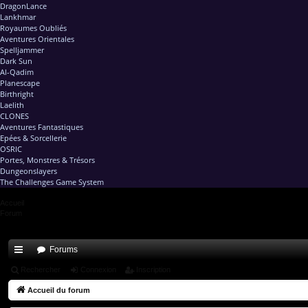
DragonLance
Lankhmar
Royaumes Oubliés
Aventures Orientales
Spelljammer
Dark Sun
Al-Qadim
Planescape
Birthright
Laelith
CLONES
Aventures Fantastiques
Epées & Sorcellerie
OSRIC
Portes, Monstres & Trésors
Dungeonslayers
The Challenges Game System
Accueil
Forum
Forums
ac
Rechercher
Connexion
Inscription
co
Accueil du forum