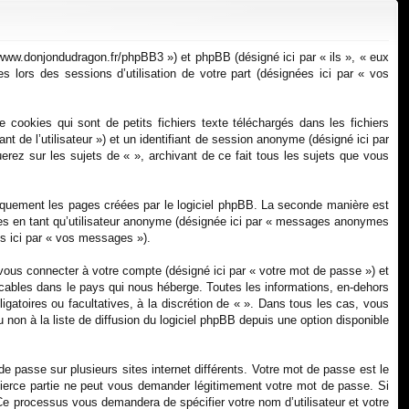
xi
pti
on
on
://www.donjondudragon.fr/phpBB3 ») et phpBB (désigné ici par « ils », « eux
 lors des sessions d’utilisation de votre part (désignées ici par « vos
cookies qui sont de petits fichiers texte téléchargés dans les fichiers
ant de l’utilisateur ») et un identifiant de session anonyme (désigné ici par
erez sur les sujets de « », archivant de ce fait tous les sujets que vous
iquement les pages créées par le logiciel phpBB. La seconde manière est
ges en tant qu’utilisateur anonyme (désignée ici par « messages anonymes
és ici par « vos messages »).
vous connecter à votre compte (désigné ici par « votre mot de passe ») et
icables dans le pays qui nous héberge. Toutes les informations, en-dehors
ligatoires ou facultatives, à la discrétion de « ». Dans tous les cas, vous
non à la liste de diffusion du logiciel phpBB depuis une option disponible
e passe sur plusieurs sites internet différents. Votre mot de passe est le
tierce partie ne peut vous demander légitimement votre mot de passe. Si
 Ce processus vous demandera de spécifier votre nom d’utilisateur et votre