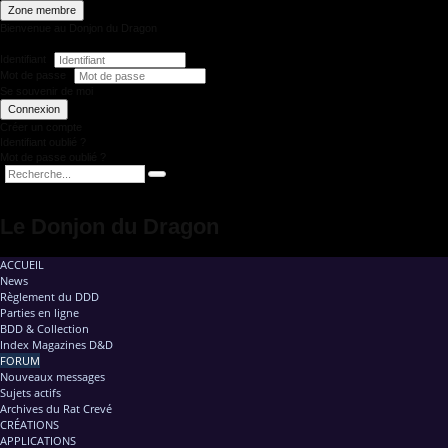
Zone membre
Bienvenue au Donjon du Dragon
Identifiant
Mot de passe
Se souvenir de moi
Connexion
Créer un compte
Identifiant oublié ?
Mot de passe oublié ?
Le Donjon du Dragon
ACCUEIL
News
Règlement du DDD
Parties en ligne
BDD & Collection
Index Magazines D&D
FORUM
Nouveaux messages
Sujets actifs
Archives du Rat Crevé
CRÉATIONS
APPLICATIONS