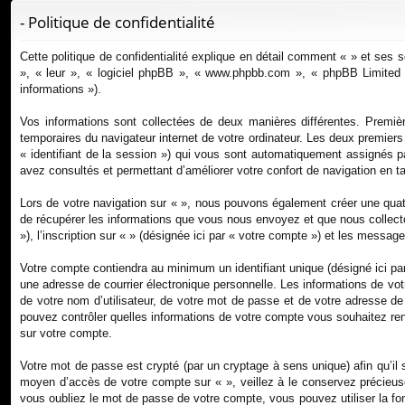
ur
- Politique de confidentialité
ci
Cette politique de confidentialité explique en détail comment « » et ses s
s
», « leur », « logiciel phpBB », « www.phpbb.com », « phpBB Limited »,
informations »).
Vos informations sont collectées de deux manières différentes. Premièr
temporaires du navigateur internet de votre ordinateur. Les deux premiers co
« identifiant de la session ») qui vous sont automatiquement assignés pa
avez consultés et permettant d’améliorer votre confort de navigation en tan
Lors de votre navigation sur « », nous pouvons également créer une qua
de récupérer les informations que vous nous envoyez et que nous collect
»), l’inscription sur « » (désignée ici par « votre compte ») et les messa
Votre compte contiendra au minimum un identifiant unique (désigné ici pa
une adresse de courrier électronique personnelle. Les informations de vo
de votre nom d’utilisateur, de votre mot de passe et de votre adresse de c
pouvez contrôler quelles informations de votre compte vous souhaitez rend
sur votre compte.
Votre mot de passe est crypté (par un cryptage à sens unique) afin qu’il 
moyen d’accès de votre compte sur « », veillez à le conservez précieus
vous oubliez le mot de passe de votre compte, vous pouvez utiliser la fon