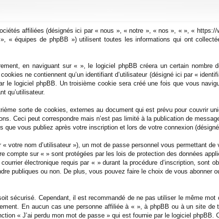
ociétés affiliées (désignés ici par « nous », « notre », « nos », « », « https
 « équipes de phpBB ») utilisent toutes les informations qui ont collectées
ement, en naviguant sur « », le logiciel phpBB créera un certain nombre de 
okies ne contiennent qu’un identifiant d’utilisateur (désigné ici par « identifi
r le logiciel phpBB. Un troisième cookie sera créé une fois que vous navigu
t qu’utilisateur.
trième sorte de cookies, externes au document qui est prévu pour couvrir un
ons. Ceci peut correspondre mais n’est pas limité à la publication de messa
ges que vous publiez après votre inscription et lors de votre connexion (désign
r « votre nom d’utilisateur »), un mot de passe personnel vous permettant de 
tre compte sur « » sont protégées par les lois de protection des données appl
ourrier électronique requis par « » durant la procédure d’inscription, sont ob
re publiques ou non. De plus, vous pouvez faire le choix de vous abonner ou 
soit sécurisé. Cependant, il est recommandé de ne pas utiliser le même mot d
ement. En aucun cas une personne affiliée à « », à phpBB ou à un site de 
ction « J’ai perdu mon mot de passe » qui est fournie par le logiciel phpBB.