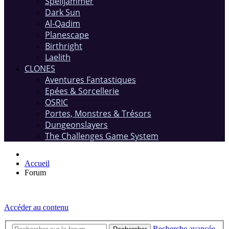
Spelljammer
Dark Sun
Al-Qadim
Planescape
Birthright
Laelith
CLONES
Aventures Fantastiques
Epées & Sorcellerie
OSRIC
Portes, Monstres & Trésors
Dungeonslayers
The Challenges Game System
Accueil
Forum
Accéder au contenu
Recherche avancée