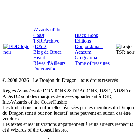
Wizards of the
Coast
Black Book
TSR Archive
Editions
(D&D)
Donjon.bin.sh
Blog de Bruce
Acaeum
Heard
Grognardia
Rêves d'Ailleurs
Tome of treasures
Dragonsfoot
© 2008-2026 - Le Donjon du Dragon - tous droits réservés
Règles Avancées de DONJONS & DRAGONS, D&D, AD&D et
AD&D2 sont des marques déposées appartenant à TSR,
Inc./Wizards of the Coast/Hasbro.
Les traductions non officielles réalisées par les membres du Donjon
du Dragon sont à but non lucratif, et ne peuvent en aucun cas être
vendues.
Les textes et les illustrations appartiennent à leurs auteurs respectifs
et à Wizards of the Coast/Hasbro.