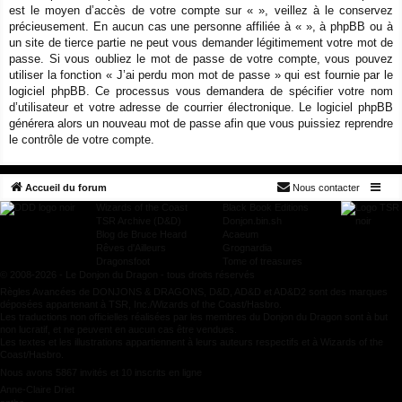
est le moyen d’accès de votre compte sur « », veillez à le conservez
précieusement. En aucun cas une personne affiliée à « », à phpBB ou à
un site de tierce partie ne peut vous demander légitimement votre mot de
passe. Si vous oubliez le mot de passe de votre compte, vous pouvez
utiliser la fonction « J’ai perdu mon mot de passe » qui est fournie par le
logiciel phpBB. Ce processus vous demandera de spécifier votre nom
d’utilisateur et votre adresse de courrier électronique. Le logiciel phpBB
générera alors un nouveau mot de passe afin que vous puissiez reprendre
le contrôle de votre compte.
Accueil du forum
Nous contacter
Wizards of the Coast
Black Book Editions
TSR Archive (D&D)
Donjon.bin.sh
Blog de Bruce Heard
Acaeum
Rêves d'Ailleurs
Grognardia
Dragonsfoot
Tome of treasures
© 2008-2026 - Le Donjon du Dragon - tous droits réservés
Règles Avancées de DONJONS & DRAGONS, D&D, AD&D et AD&D2 sont des marques
déposées appartenant à TSR, Inc./Wizards of the Coast/Hasbro.
Les traductions non officielles réalisées par les membres du Donjon du Dragon sont à but
non lucratif, et ne peuvent en aucun cas être vendues.
Les textes et les illustrations appartiennent à leurs auteurs respectifs et à Wizards of the
Coast/Hasbro.
Nous avons 5867 invités et 10 inscrits en ligne
Anne-Claire Driet