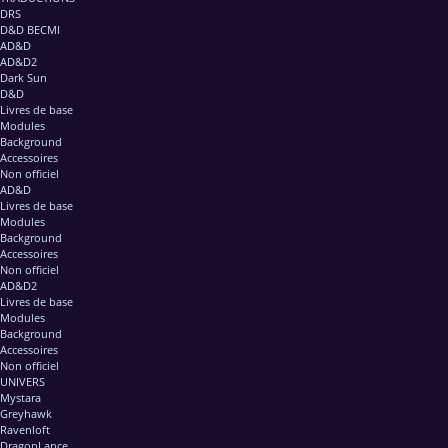
DRS
D&D BECMI
AD&D
AD&D2
Dark Sun
D&D
Livres de base
Modules
Background
Accessoires
Non officiel
AD&D
Livres de base
Modules
Background
Accessoires
Non officiel
AD&D2
Livres de base
Modules
Background
Accessoires
Non officiel
UNIVERS
Mystara
Greyhawk
Ravenloft
DragonLance