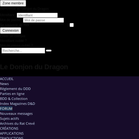
Zone membre
Bienvenue au Donjon du Dragon
Identifiant
Mot de passe
Se souvenir de moi
Connexion
Créer un compte
Identifiant oublié ?
Mot de passe oublié ?
Le Donjon du Dragon
ACCUEIL
News
Règlement du DDD
Parties en ligne
BDD & Collection
Index Magazines D&D
FORUM
Nouveaux messages
Sujets actifs
Archives du Rat Crevé
CRÉATIONS
APPLICATIONS
TRADUCTIONS