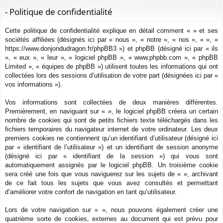
ur
m
xi
pti
c
- Politique de confidentialité
ci
s
on
on
h
Cette politique de confidentialité explique en détail comment « » et ses
e
s
sociétés affiliées (désignés ici par « nous », « notre », « nos », « », «
r
https://www.donjondudragon.fr/phpBB3 ») et phpBB (désigné ici par « ils
c
», « eux », « leur », « logiciel phpBB », « www.phpbb.com », « phpBB
h
Limited », « équipes de phpBB ») utilisent toutes les informations qui ont
e
collectées lors des sessions d’utilisation de votre part (désignées ici par «
vos informations »).
r
Vos informations sont collectées de deux manières différentes.
Premièrement, en naviguant sur « », le logiciel phpBB créera un certain
nombre de cookies qui sont de petits fichiers texte téléchargés dans les
fichiers temporaires du navigateur internet de votre ordinateur. Les deux
premiers cookies ne contiennent qu’un identifiant d’utilisateur (désigné ici
par « identifiant de l’utilisateur ») et un identifiant de session anonyme
(désigné ici par « identifiant de la session ») qui vous sont
automatiquement assignés par le logiciel phpBB. Un troisième cookie
sera créé une fois que vous naviguerez sur les sujets de « », archivant
de ce fait tous les sujets que vous avez consultés et permettant
d’améliorer votre confort de navigation en tant qu’utilisateur.
Lors de votre navigation sur « », nous pouvons également créer une
quatrième sorte de cookies, externes au document qui est prévu pour