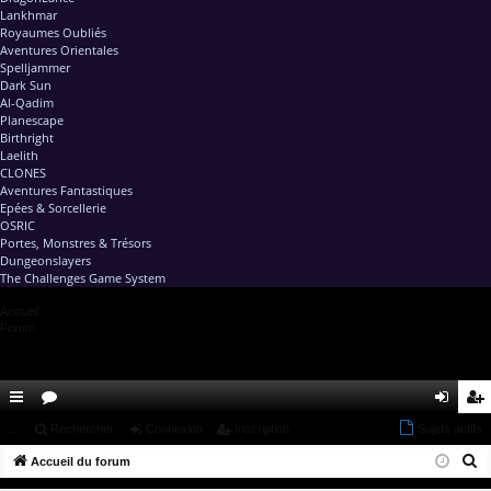
Lankhmar
Royaumes Oubliés
Aventures Orientales
Spelljammer
Dark Sun
Al-Qadim
Planescape
Birthright
Laelith
CLONES
Aventures Fantastiques
Epées & Sorcellerie
OSRIC
Portes, Monstres & Trésors
Dungeonslayers
The Challenges Game System
Accueil
Forum
ac
...
or
Rechercher
Connexion
Inscription
Sujets actifs
on
ns
R
co
Accueil du forum
u
ne
cri
e