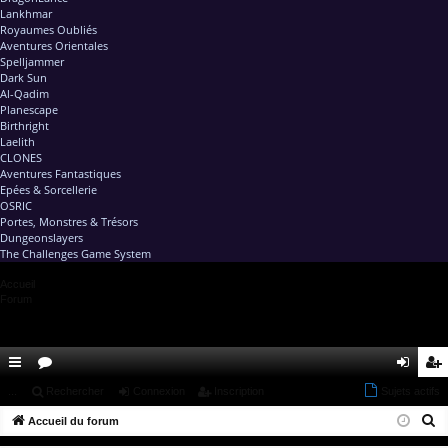
Lankhmar
Royaumes Oubliés
Aventures Orientales
Spelljammer
Dark Sun
Al-Qadim
Planescape
Birthright
Laelith
CLONES
Aventures Fantastiques
Epées & Sorcellerie
OSRIC
Portes, Monstres & Trésors
Dungeonslayers
The Challenges Game System
Accueil
Forum
ac
...
or
Rechercher
Connexion
Inscription
Sujets actifs
on
ns
R
co
Accueil du forum
u
ne
cri
e