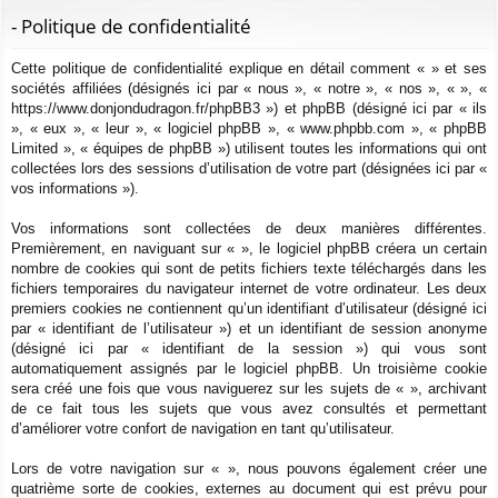
ur
m
xi
pti
c
- Politique de confidentialité
ci
s
on
on
h
Cette politique de confidentialité explique en détail comment « » et ses
e
s
sociétés affiliées (désignés ici par « nous », « notre », « nos », « », «
r
https://www.donjondudragon.fr/phpBB3 ») et phpBB (désigné ici par « ils
c
», « eux », « leur », « logiciel phpBB », « www.phpbb.com », « phpBB
h
Limited », « équipes de phpBB ») utilisent toutes les informations qui ont
e
collectées lors des sessions d’utilisation de votre part (désignées ici par «
vos informations »).
r
Vos informations sont collectées de deux manières différentes.
Premièrement, en naviguant sur « », le logiciel phpBB créera un certain
nombre de cookies qui sont de petits fichiers texte téléchargés dans les
fichiers temporaires du navigateur internet de votre ordinateur. Les deux
premiers cookies ne contiennent qu’un identifiant d’utilisateur (désigné ici
par « identifiant de l’utilisateur ») et un identifiant de session anonyme
(désigné ici par « identifiant de la session ») qui vous sont
automatiquement assignés par le logiciel phpBB. Un troisième cookie
sera créé une fois que vous naviguerez sur les sujets de « », archivant
de ce fait tous les sujets que vous avez consultés et permettant
d’améliorer votre confort de navigation en tant qu’utilisateur.
Lors de votre navigation sur « », nous pouvons également créer une
quatrième sorte de cookies, externes au document qui est prévu pour