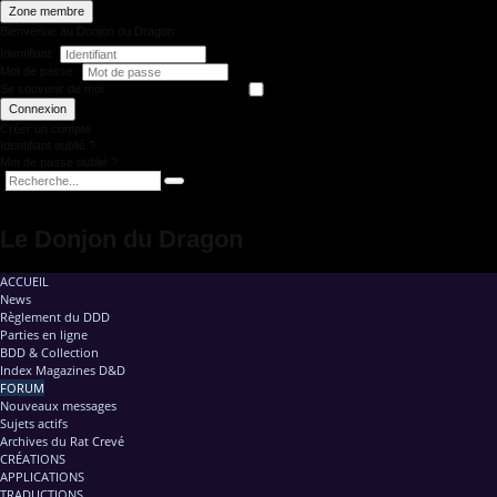
Zone membre
Bienvenue au Donjon du Dragon
Identifiant
Mot de passe
Se souvenir de moi
Connexion
Créer un compte
Identifiant oublié ?
Mot de passe oublié ?
Le Donjon du Dragon
ACCUEIL
News
Règlement du DDD
Parties en ligne
BDD & Collection
Index Magazines D&D
FORUM
Nouveaux messages
Sujets actifs
Archives du Rat Crevé
CRÉATIONS
APPLICATIONS
TRADUCTIONS