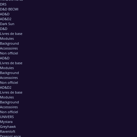
DRS
D&D BECMI
AD&D
AD&D2
Dark Sun
D&D
Livres de base
Modules
Background
Accessoires
Non officiel
AD&D
Livres de base
Modules
Background
Accessoires
Non officiel
AD&D2
Livres de base
Modules
Background
Accessoires
Non officiel
UNIVERS
Mystara
Greyhawk
Ravenloft
DragonLance