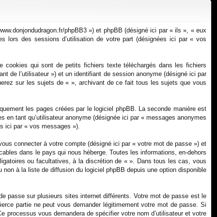
xi
pti
on
on
://www.donjondudragon.fr/phpBB3 ») et phpBB (désigné ici par « ils », « eux
 lors des sessions d’utilisation de votre part (désignées ici par « vos
cookies qui sont de petits fichiers texte téléchargés dans les fichiers
ant de l’utilisateur ») et un identifiant de session anonyme (désigné ici par
erez sur les sujets de « », archivant de ce fait tous les sujets que vous
iquement les pages créées par le logiciel phpBB. La seconde manière est
ges en tant qu’utilisateur anonyme (désignée ici par « messages anonymes
és ici par « vos messages »).
vous connecter à votre compte (désigné ici par « votre mot de passe ») et
icables dans le pays qui nous héberge. Toutes les informations, en-dehors
ligatoires ou facultatives, à la discrétion de « ». Dans tous les cas, vous
non à la liste de diffusion du logiciel phpBB depuis une option disponible
e passe sur plusieurs sites internet différents. Votre mot de passe est le
tierce partie ne peut vous demander légitimement votre mot de passe. Si
 Ce processus vous demandera de spécifier votre nom d’utilisateur et votre