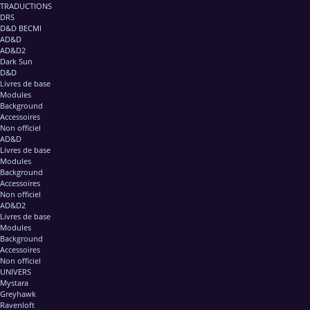
TRADUCTIONS
DRS
D&D BECMI
AD&D
AD&D2
Dark Sun
D&D
Livres de base
Modules
Background
Accessoires
Non officiel
AD&D
Livres de base
Modules
Background
Accessoires
Non officiel
AD&D2
Livres de base
Modules
Background
Accessoires
Non officiel
UNIVERS
Mystara
Greyhawk
Ravenloft