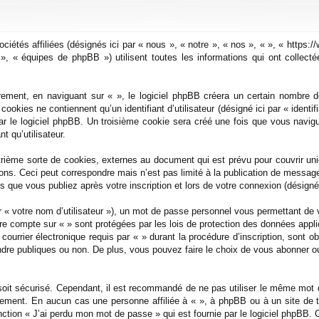
ociétés affiliées (désignés ici par « nous », « notre », « nos », « », « https
 « équipes de phpBB ») utilisent toutes les informations qui ont collectées
ement, en naviguant sur « », le logiciel phpBB créera un certain nombre de 
okies ne contiennent qu’un identifiant d’utilisateur (désigné ici par « identifi
r le logiciel phpBB. Un troisième cookie sera créé une fois que vous navigu
t qu’utilisateur.
trième sorte de cookies, externes au document qui est prévu pour couvrir un
ons. Ceci peut correspondre mais n’est pas limité à la publication de messa
ges que vous publiez après votre inscription et lors de votre connexion (désign
r « votre nom d’utilisateur »), un mot de passe personnel vous permettant de 
tre compte sur « » sont protégées par les lois de protection des données appl
ourrier électronique requis par « » durant la procédure d’inscription, sont ob
re publiques ou non. De plus, vous pouvez faire le choix de vous abonner ou 
soit sécurisé. Cependant, il est recommandé de ne pas utiliser le même mot d
ement. En aucun cas une personne affiliée à « », à phpBB ou à un site de 
ction « J’ai perdu mon mot de passe » qui est fournie par le logiciel phpBB.