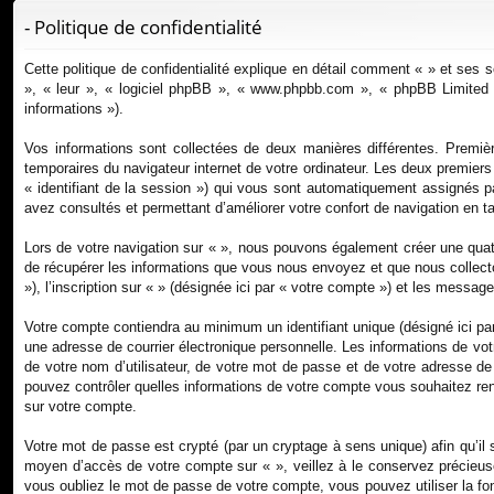
ur
- Politique de confidentialité
ci
Cette politique de confidentialité explique en détail comment « » et ses s
s
», « leur », « logiciel phpBB », « www.phpbb.com », « phpBB Limited »,
informations »).
Vos informations sont collectées de deux manières différentes. Premièr
temporaires du navigateur internet de votre ordinateur. Les deux premiers co
« identifiant de la session ») qui vous sont automatiquement assignés pa
avez consultés et permettant d’améliorer votre confort de navigation en tan
Lors de votre navigation sur « », nous pouvons également créer une qua
de récupérer les informations que vous nous envoyez et que nous collect
»), l’inscription sur « » (désignée ici par « votre compte ») et les messa
Votre compte contiendra au minimum un identifiant unique (désigné ici pa
une adresse de courrier électronique personnelle. Les informations de vo
de votre nom d’utilisateur, de votre mot de passe et de votre adresse de c
pouvez contrôler quelles informations de votre compte vous souhaitez rend
sur votre compte.
Votre mot de passe est crypté (par un cryptage à sens unique) afin qu’il 
moyen d’accès de votre compte sur « », veillez à le conservez précieus
vous oubliez le mot de passe de votre compte, vous pouvez utiliser la fon