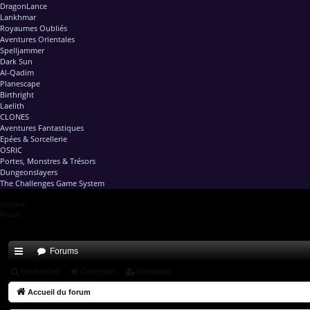
DragonLance
Lankhmar
Royaumes Oubliés
Aventures Orientales
Spelljammer
Dark Sun
Al-Qadim
Planescape
Birthright
Laelith
CLONES
Aventures Fantastiques
Epées & Sorcellerie
OSRIC
Portes, Monstres & Trésors
Dungeonslayers
The Challenges Game System
Accueil
Forum
Forums
ac
Rechercher
Connexion
Inscription
co
Accueil du forum