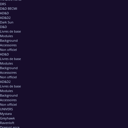
DRS
D&D BECMI
AD&D
AD&D2
Dark Sun
D&D
Livres de base
Modules
Background
Accessoires
Non officiel
AD&D
Livres de base
Modules
Background
Accessoires
Non officiel
AD&D2
Livres de base
Modules
Background
Accessoires
Non officiel
UNIVERS
Mystara
Greyhawk
Ravenloft
DragonLance