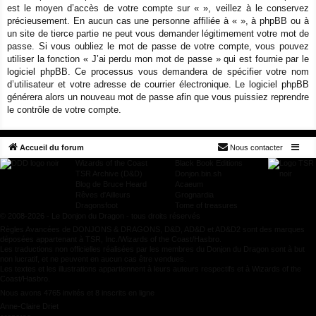
est le moyen d’accès de votre compte sur « », veillez à le conservez
précieusement. En aucun cas une personne affiliée à « », à phpBB ou à
un site de tierce partie ne peut vous demander légitimement votre mot de
passe. Si vous oubliez le mot de passe de votre compte, vous pouvez
utiliser la fonction « J’ai perdu mon mot de passe » qui est fournie par le
logiciel phpBB. Ce processus vous demandera de spécifier votre nom
d’utilisateur et votre adresse de courrier électronique. Le logiciel phpBB
générera alors un nouveau mot de passe afin que vous puissiez reprendre
le contrôle de votre compte.
Accueil du forum
Nous contacter
Wizards of the Coast
Black Book Editions
TSR Archive (D&D)
Donjon.bin.sh
Blog de Bruce Heard
Acaeum
Rêves d'Ailleurs
Grognardia
Dragonsfoot
Tome of treasures
© 2008-2026 - Le Donjon du Dragon - tous droits réservés
Règles Avancées de DONJONS & DRAGONS, D&D, AD&D et AD&D2 sont des marques
déposées appartenant à TSR, Inc./Wizards of the Coast/Hasbro.
Les traductions non officielles réalisées par les membres du Donjon du Dragon sont à but
non lucratif, et ne peuvent en aucun cas être vendues.
Les textes et les illustrations appartiennent à leurs auteurs respectifs et à Wizards of the
Coast/Hasbro.
Nous avons 4765 invités et 8 inscrits en ligne
Anne-Claire Driet