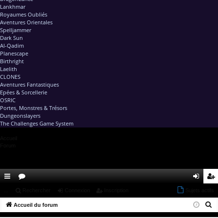
Lankhmar
Royaumes Oubliés
Aventures Orientales
Spelljammer
Dark Sun
Al-Qadim
Planescape
Birthright
Laelith
CLONES
Aventures Fantastiques
Epées & Sorcellerie
OSRIC
Portes, Monstres & Trésors
Dungeonslayers
The Challenges Game System
Accueil
Forum
ac
...
or
Rechercher
Connexion
Inscription
Sujets actifs
on
ns
R
co
Accueil du forum
u
ne
cri
e