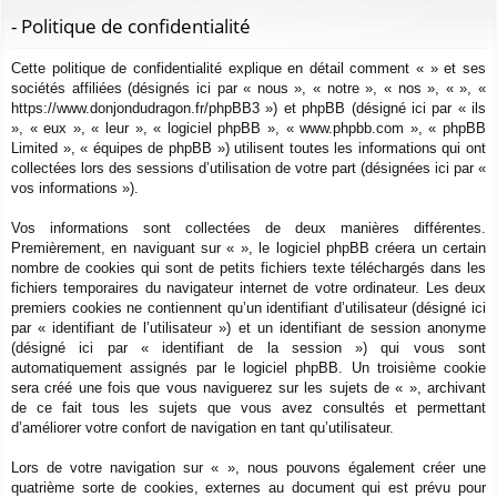
ur
m
xi
pti
c
- Politique de confidentialité
ci
s
on
on
h
Cette politique de confidentialité explique en détail comment « » et ses
e
s
sociétés affiliées (désignés ici par « nous », « notre », « nos », « », «
r
https://www.donjondudragon.fr/phpBB3 ») et phpBB (désigné ici par « ils
c
», « eux », « leur », « logiciel phpBB », « www.phpbb.com », « phpBB
h
Limited », « équipes de phpBB ») utilisent toutes les informations qui ont
e
collectées lors des sessions d’utilisation de votre part (désignées ici par «
vos informations »).
r
Vos informations sont collectées de deux manières différentes.
Premièrement, en naviguant sur « », le logiciel phpBB créera un certain
nombre de cookies qui sont de petits fichiers texte téléchargés dans les
fichiers temporaires du navigateur internet de votre ordinateur. Les deux
premiers cookies ne contiennent qu’un identifiant d’utilisateur (désigné ici
par « identifiant de l’utilisateur ») et un identifiant de session anonyme
(désigné ici par « identifiant de la session ») qui vous sont
automatiquement assignés par le logiciel phpBB. Un troisième cookie
sera créé une fois que vous naviguerez sur les sujets de « », archivant
de ce fait tous les sujets que vous avez consultés et permettant
d’améliorer votre confort de navigation en tant qu’utilisateur.
Lors de votre navigation sur « », nous pouvons également créer une
quatrième sorte de cookies, externes au document qui est prévu pour