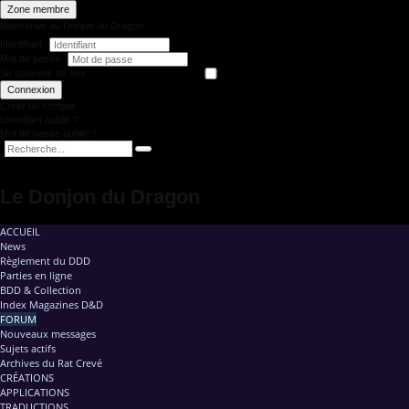
Zone membre
Bienvenue au Donjon du Dragon
Identifiant
Mot de passe
Se souvenir de moi
Connexion
Créer un compte
Identifiant oublié ?
Mot de passe oublié ?
Le Donjon du Dragon
ACCUEIL
News
Règlement du DDD
Parties en ligne
BDD & Collection
Index Magazines D&D
FORUM
Nouveaux messages
Sujets actifs
Archives du Rat Crevé
CRÉATIONS
APPLICATIONS
TRADUCTIONS