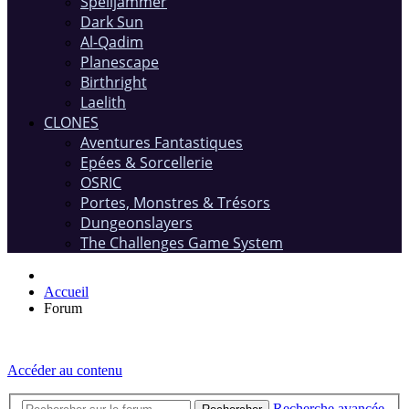
Spelljammer
Dark Sun
Al-Qadim
Planescape
Birthright
Laelith
CLONES
Aventures Fantastiques
Epées & Sorcellerie
OSRIC
Portes, Monstres & Trésors
Dungeonslayers
The Challenges Game System
Accueil
Forum
Accéder au contenu
Recherche avancée