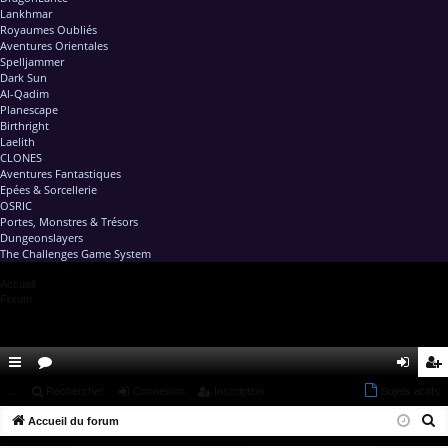
Lankhmar
Royaumes Oubliés
Aventures Orientales
Spelljammer
Dark Sun
Al-Qadim
Planescape
Birthright
Laelith
CLONES
Aventures Fantastiques
Epées & Sorcellerie
OSRIC
Portes, Monstres & Trésors
Dungeonslayers
The Challenges Game System
Accueil
Forum
ac
...
or
Rechercher
Connexion
Inscription
Sujets actifs
on
ns
R
co
Accueil du forum
u
ne
cri
e