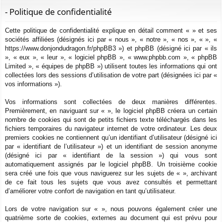
ur
m
xi
pti
c
- Politique de confidentialité
ci
s
on
on
h
Cette politique de confidentialité explique en détail comment « » et ses
e
s
sociétés affiliées (désignés ici par « nous », « notre », « nos », « », «
r
https://www.donjondudragon.fr/phpBB3 ») et phpBB (désigné ici par « ils
c
», « eux », « leur », « logiciel phpBB », « www.phpbb.com », « phpBB
h
Limited », « équipes de phpBB ») utilisent toutes les informations qui ont
e
collectées lors des sessions d’utilisation de votre part (désignées ici par «
vos informations »).
r
Vos informations sont collectées de deux manières différentes.
Premièrement, en naviguant sur « », le logiciel phpBB créera un certain
nombre de cookies qui sont de petits fichiers texte téléchargés dans les
fichiers temporaires du navigateur internet de votre ordinateur. Les deux
premiers cookies ne contiennent qu’un identifiant d’utilisateur (désigné ici
par « identifiant de l’utilisateur ») et un identifiant de session anonyme
(désigné ici par « identifiant de la session ») qui vous sont
automatiquement assignés par le logiciel phpBB. Un troisième cookie
sera créé une fois que vous naviguerez sur les sujets de « », archivant
de ce fait tous les sujets que vous avez consultés et permettant
d’améliorer votre confort de navigation en tant qu’utilisateur.
Lors de votre navigation sur « », nous pouvons également créer une
quatrième sorte de cookies, externes au document qui est prévu pour