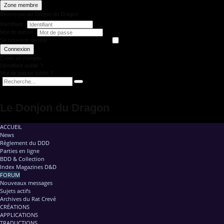
Zone membre
Bienvenue au Donjon du Dragon
Identifiant
Mot de passe
Se souvenir de moi
Connexion
Créer un compte
Identifiant oublié ?
Mot de passe oublié ?
Le Donjon du Dragon
ACCUEIL
News
Règlement du DDD
Parties en ligne
BDD & Collection
Index Magazines D&D
FORUM
Nouveaux messages
Sujets actifs
Archives du Rat Crevé
CRÉATIONS
APPLICATIONS
TRADUCTIONS