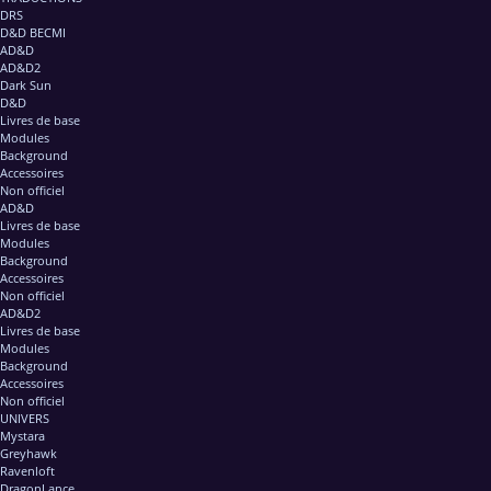
DRS
D&D BECMI
AD&D
AD&D2
Dark Sun
D&D
Livres de base
Modules
Background
Accessoires
Non officiel
AD&D
Livres de base
Modules
Background
Accessoires
Non officiel
AD&D2
Livres de base
Modules
Background
Accessoires
Non officiel
UNIVERS
Mystara
Greyhawk
Ravenloft
DragonLance