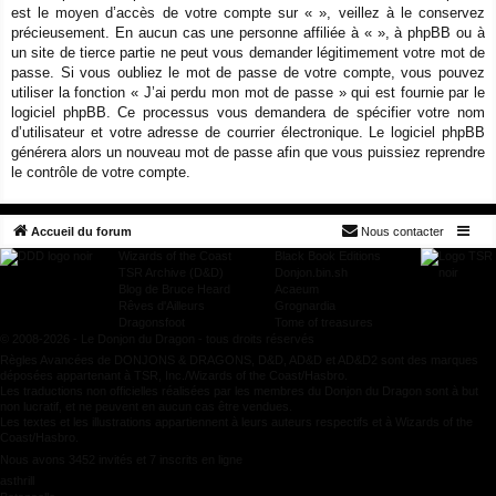
est le moyen d’accès de votre compte sur « », veillez à le conservez
précieusement. En aucun cas une personne affiliée à « », à phpBB ou à
un site de tierce partie ne peut vous demander légitimement votre mot de
passe. Si vous oubliez le mot de passe de votre compte, vous pouvez
utiliser la fonction « J’ai perdu mon mot de passe » qui est fournie par le
logiciel phpBB. Ce processus vous demandera de spécifier votre nom
d’utilisateur et votre adresse de courrier électronique. Le logiciel phpBB
générera alors un nouveau mot de passe afin que vous puissiez reprendre
le contrôle de votre compte.
Accueil du forum
Nous contacter
Wizards of the Coast
Black Book Editions
TSR Archive (D&D)
Donjon.bin.sh
Blog de Bruce Heard
Acaeum
Rêves d'Ailleurs
Grognardia
Dragonsfoot
Tome of treasures
© 2008-2026 - Le Donjon du Dragon - tous droits réservés
Règles Avancées de DONJONS & DRAGONS, D&D, AD&D et AD&D2 sont des marques
déposées appartenant à TSR, Inc./Wizards of the Coast/Hasbro.
Les traductions non officielles réalisées par les membres du Donjon du Dragon sont à but
non lucratif, et ne peuvent en aucun cas être vendues.
Les textes et les illustrations appartiennent à leurs auteurs respectifs et à Wizards of the
Coast/Hasbro.
Nous avons 3452 invités et 7 inscrits en ligne
asthrill