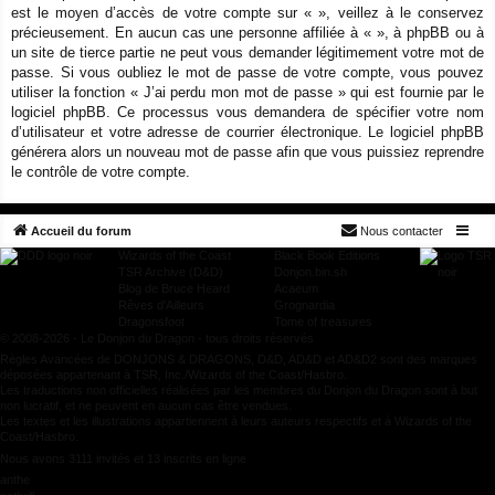
est le moyen d’accès de votre compte sur « », veillez à le conservez
précieusement. En aucun cas une personne affiliée à « », à phpBB ou à
un site de tierce partie ne peut vous demander légitimement votre mot de
passe. Si vous oubliez le mot de passe de votre compte, vous pouvez
utiliser la fonction « J’ai perdu mon mot de passe » qui est fournie par le
logiciel phpBB. Ce processus vous demandera de spécifier votre nom
d’utilisateur et votre adresse de courrier électronique. Le logiciel phpBB
générera alors un nouveau mot de passe afin que vous puissiez reprendre
le contrôle de votre compte.
Accueil du forum
Nous contacter
Wizards of the Coast
Black Book Editions
TSR Archive (D&D)
Donjon.bin.sh
Blog de Bruce Heard
Acaeum
Rêves d'Ailleurs
Grognardia
Dragonsfoot
Tome of treasures
© 2008-2026 - Le Donjon du Dragon - tous droits réservés
Règles Avancées de DONJONS & DRAGONS, D&D, AD&D et AD&D2 sont des marques
déposées appartenant à TSR, Inc./Wizards of the Coast/Hasbro.
Les traductions non officielles réalisées par les membres du Donjon du Dragon sont à but
non lucratif, et ne peuvent en aucun cas être vendues.
Les textes et les illustrations appartiennent à leurs auteurs respectifs et à Wizards of the
Coast/Hasbro.
Nous avons 3111 invités et 13 inscrits en ligne
anthe