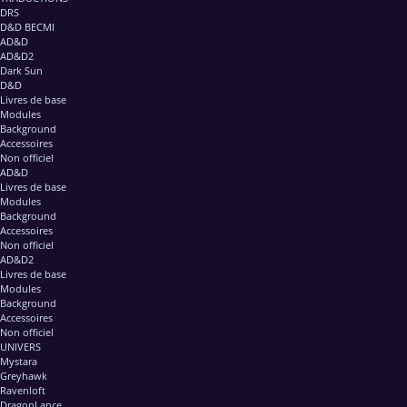
DRS
D&D BECMI
AD&D
AD&D2
Dark Sun
D&D
Livres de base
Modules
Background
Accessoires
Non officiel
AD&D
Livres de base
Modules
Background
Accessoires
Non officiel
AD&D2
Livres de base
Modules
Background
Accessoires
Non officiel
UNIVERS
Mystara
Greyhawk
Ravenloft
DragonLance