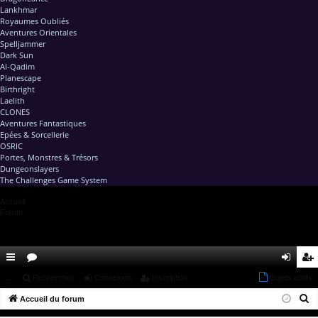
Lankhmar
Royaumes Oubliés
Aventures Orientales
Spelljammer
Dark Sun
Al-Qadim
Planescape
Birthright
Laelith
CLONES
Aventures Fantastiques
Epées & Sorcellerie
OSRIC
Portes, Monstres & Trésors
Dungeonslayers
The Challenges Game System
Accueil
Forum
ac
...
or
Rechercher
Connexion
Inscription
Sujets actifs
on
ns
R
co
Accueil du forum
u
ne
cri
e