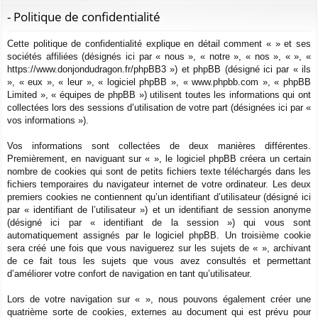
ur
m
xi
pti
c
- Politique de confidentialité
ci
s
on
on
h
Cette politique de confidentialité explique en détail comment « » et ses
e
s
sociétés affiliées (désignés ici par « nous », « notre », « nos », « », «
r
https://www.donjondudragon.fr/phpBB3 ») et phpBB (désigné ici par « ils
c
», « eux », « leur », « logiciel phpBB », « www.phpbb.com », « phpBB
h
Limited », « équipes de phpBB ») utilisent toutes les informations qui ont
e
collectées lors des sessions d’utilisation de votre part (désignées ici par «
vos informations »).
r
Vos informations sont collectées de deux manières différentes.
Premièrement, en naviguant sur « », le logiciel phpBB créera un certain
nombre de cookies qui sont de petits fichiers texte téléchargés dans les
fichiers temporaires du navigateur internet de votre ordinateur. Les deux
premiers cookies ne contiennent qu’un identifiant d’utilisateur (désigné ici
par « identifiant de l’utilisateur ») et un identifiant de session anonyme
(désigné ici par « identifiant de la session ») qui vous sont
automatiquement assignés par le logiciel phpBB. Un troisième cookie
sera créé une fois que vous naviguerez sur les sujets de « », archivant
de ce fait tous les sujets que vous avez consultés et permettant
d’améliorer votre confort de navigation en tant qu’utilisateur.
Lors de votre navigation sur « », nous pouvons également créer une
quatrième sorte de cookies, externes au document qui est prévu pour