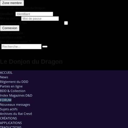
Zone membre
Bienvenue au Donjon du Dragon
Identifiant
Mot de passe
Se souvenir de moi
Connexion
Créer un compte
Identifiant oublié ?
Mot de passe oublié ?
Le Donjon du Dragon
ACCUEIL
News
Règlement du DDD
Parties en ligne
BDD & Collection
Index Magazines D&D
FORUM
Nouveaux messages
Sujets actifs
Archives du Rat Crevé
CRÉATIONS
APPLICATIONS
TRADUCTIONS