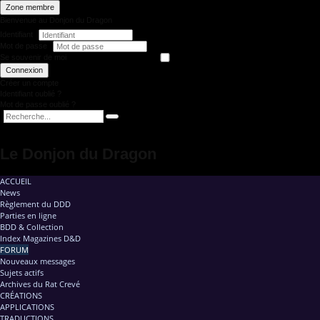
Zone membre
Bienvenue au Donjon du Dragon
Identifiant
Mot de passe
Se souvenir de moi
Connexion
Créer un compte
Identifiant oublié ?
Mot de passe oublié ?
Le Donjon du Dragon
ACCUEIL
News
Règlement du DDD
Parties en ligne
BDD & Collection
Index Magazines D&D
FORUM
Nouveaux messages
Sujets actifs
Archives du Rat Crevé
CRÉATIONS
APPLICATIONS
TRADUCTIONS