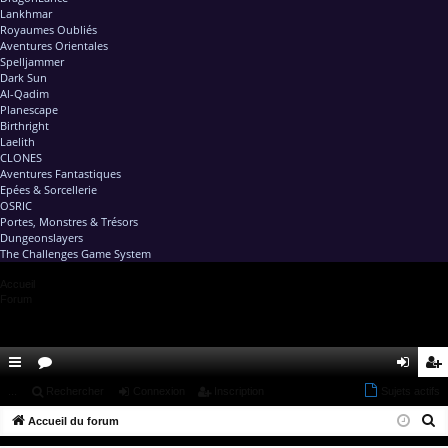
Lankhmar
Royaumes Oubliés
Aventures Orientales
Spelljammer
Dark Sun
Al-Qadim
Planescape
Birthright
Laelith
CLONES
Aventures Fantastiques
Epées & Sorcellerie
OSRIC
Portes, Monstres & Trésors
Dungeonslayers
The Challenges Game System
Accueil
Forum
ac
...
or
Rechercher
Connexion
Inscription
Sujets actifs
on
ns
R
co
Accueil du forum
u
ne
cri
e