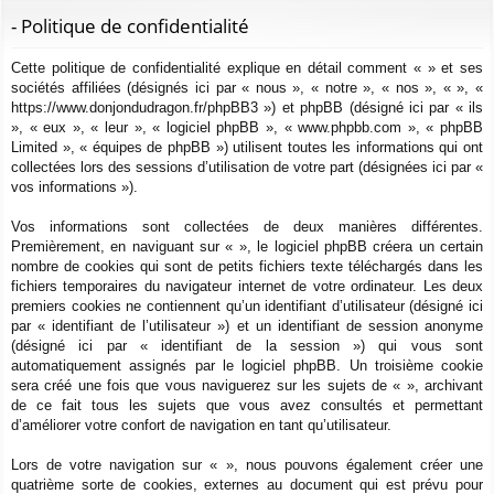
ur
m
xi
pti
c
- Politique de confidentialité
ci
s
on
on
h
Cette politique de confidentialité explique en détail comment « » et ses
e
s
sociétés affiliées (désignés ici par « nous », « notre », « nos », « », «
r
https://www.donjondudragon.fr/phpBB3 ») et phpBB (désigné ici par « ils
c
», « eux », « leur », « logiciel phpBB », « www.phpbb.com », « phpBB
h
Limited », « équipes de phpBB ») utilisent toutes les informations qui ont
e
collectées lors des sessions d’utilisation de votre part (désignées ici par «
vos informations »).
r
Vos informations sont collectées de deux manières différentes.
Premièrement, en naviguant sur « », le logiciel phpBB créera un certain
nombre de cookies qui sont de petits fichiers texte téléchargés dans les
fichiers temporaires du navigateur internet de votre ordinateur. Les deux
premiers cookies ne contiennent qu’un identifiant d’utilisateur (désigné ici
par « identifiant de l’utilisateur ») et un identifiant de session anonyme
(désigné ici par « identifiant de la session ») qui vous sont
automatiquement assignés par le logiciel phpBB. Un troisième cookie
sera créé une fois que vous naviguerez sur les sujets de « », archivant
de ce fait tous les sujets que vous avez consultés et permettant
d’améliorer votre confort de navigation en tant qu’utilisateur.
Lors de votre navigation sur « », nous pouvons également créer une
quatrième sorte de cookies, externes au document qui est prévu pour