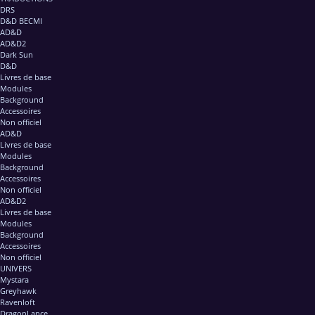
DRS
D&D BECMI
AD&D
AD&D2
Dark Sun
D&D
Livres de base
Modules
Background
Accessoires
Non officiel
AD&D
Livres de base
Modules
Background
Accessoires
Non officiel
AD&D2
Livres de base
Modules
Background
Accessoires
Non officiel
UNIVERS
Mystara
Greyhawk
Ravenloft
DragonLance