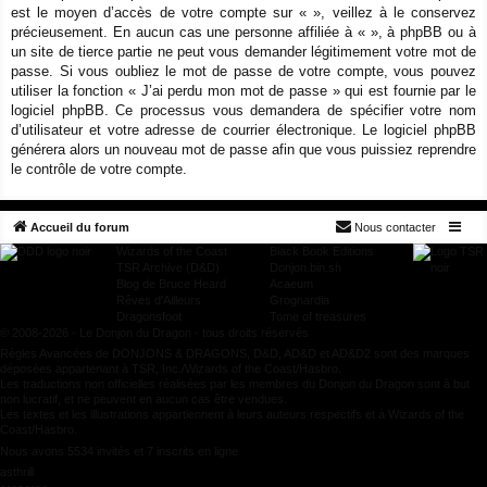
est le moyen d’accès de votre compte sur « », veillez à le conservez
précieusement. En aucun cas une personne affiliée à « », à phpBB ou à
un site de tierce partie ne peut vous demander légitimement votre mot de
passe. Si vous oubliez le mot de passe de votre compte, vous pouvez
utiliser la fonction « J’ai perdu mon mot de passe » qui est fournie par le
logiciel phpBB. Ce processus vous demandera de spécifier votre nom
d’utilisateur et votre adresse de courrier électronique. Le logiciel phpBB
générera alors un nouveau mot de passe afin que vous puissiez reprendre
le contrôle de votre compte.
Accueil du forum
Nous contacter
Wizards of the Coast
Black Book Editions
TSR Archive (D&D)
Donjon.bin.sh
Blog de Bruce Heard
Acaeum
Rêves d'Ailleurs
Grognardia
Dragonsfoot
Tome of treasures
© 2008-2026 - Le Donjon du Dragon - tous droits réservés
Règles Avancées de DONJONS & DRAGONS, D&D, AD&D et AD&D2 sont des marques
déposées appartenant à TSR, Inc./Wizards of the Coast/Hasbro.
Les traductions non officielles réalisées par les membres du Donjon du Dragon sont à but
non lucratif, et ne peuvent en aucun cas être vendues.
Les textes et les illustrations appartiennent à leurs auteurs respectifs et à Wizards of the
Coast/Hasbro.
Nous avons 5534 invités et 7 inscrits en ligne
asthrill