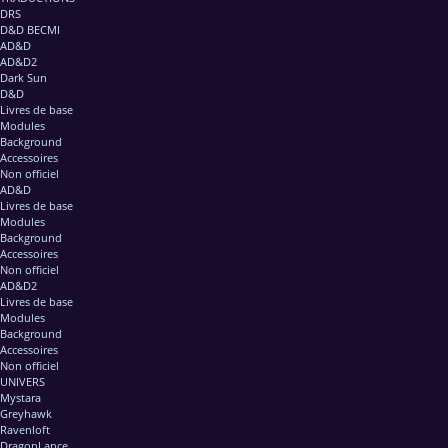
DRS
D&D BECMI
AD&D
AD&D2
Dark Sun
D&D
Livres de base
Modules
Background
Accessoires
Non officiel
AD&D
Livres de base
Modules
Background
Accessoires
Non officiel
AD&D2
Livres de base
Modules
Background
Accessoires
Non officiel
UNIVERS
Mystara
Greyhawk
Ravenloft
DragonLance