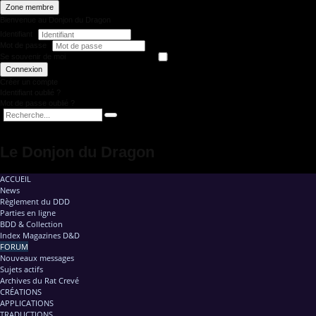
Zone membre
Bienvenue au Donjon du Dragon
Identifiant
Mot de passe
Se souvenir de moi
Connexion
Créer un compte
Identifiant oublié ?
Mot de passe oublié ?
Le Donjon du Dragon
ACCUEIL
News
Règlement du DDD
Parties en ligne
BDD & Collection
Index Magazines D&D
FORUM
Nouveaux messages
Sujets actifs
Archives du Rat Crevé
CRÉATIONS
APPLICATIONS
TRADUCTIONS