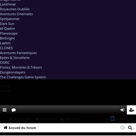
Lankhmar
Royaumes Oubliés
Aventures Orientales
Spelljammer
Dark Sun
Al-Qadim
Planescape
Birthright
Laelith
CLONES
Aventures Fantastiques
Epées & Sorcellerie
OSRIC
Portes, Monstres & Trésors
Dungeonslayers
The Challenges Game System
Accueil
Forum
ac
...
or
Rechercher
Connexion
Inscription
Sujets actifs
on
ns
R
co
Accueil du forum
u
ne
cri
e