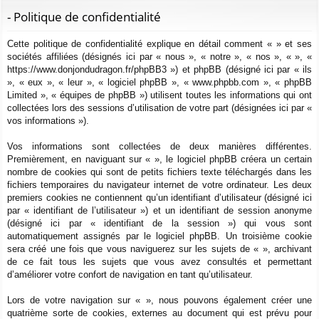
ur
m
xi
pti
c
- Politique de confidentialité
ci
s
on
on
h
Cette politique de confidentialité explique en détail comment « » et ses
e
s
sociétés affiliées (désignés ici par « nous », « notre », « nos », « », «
r
https://www.donjondudragon.fr/phpBB3 ») et phpBB (désigné ici par « ils
c
», « eux », « leur », « logiciel phpBB », « www.phpbb.com », « phpBB
h
Limited », « équipes de phpBB ») utilisent toutes les informations qui ont
e
collectées lors des sessions d’utilisation de votre part (désignées ici par «
vos informations »).
r
Vos informations sont collectées de deux manières différentes.
Premièrement, en naviguant sur « », le logiciel phpBB créera un certain
nombre de cookies qui sont de petits fichiers texte téléchargés dans les
fichiers temporaires du navigateur internet de votre ordinateur. Les deux
premiers cookies ne contiennent qu’un identifiant d’utilisateur (désigné ici
par « identifiant de l’utilisateur ») et un identifiant de session anonyme
(désigné ici par « identifiant de la session ») qui vous sont
automatiquement assignés par le logiciel phpBB. Un troisième cookie
sera créé une fois que vous naviguerez sur les sujets de « », archivant
de ce fait tous les sujets que vous avez consultés et permettant
d’améliorer votre confort de navigation en tant qu’utilisateur.
Lors de votre navigation sur « », nous pouvons également créer une
quatrième sorte de cookies, externes au document qui est prévu pour