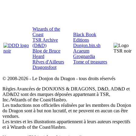
Wizards of the
Coast
Black Book
TSR Archive
Editions
(D&D)
Donjon.bin.sh
Blog de Bruce
Acaeum
Heard
Grognardia
Rêves d'Ailleurs
Tome of treasures
Dragonsfoot
© 2008-2026 - Le Donjon du Dragon - tous droits réservés
Règles Avancées de DONJONS & DRAGONS, D&D, AD&D et
AD&D2 sont des marques déposées appartenant à TSR,
Inc./Wizards of the Coast/Hasbro.
Les traductions non officielles réalisées par les membres du Donjon
du Dragon sont à but non lucratif, et ne peuvent en aucun cas être
vendues.
Les textes et les illustrations appartiennent à leurs auteurs respectifs
et à Wizards of the Coast/Hasbro.