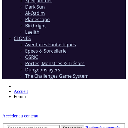
Spelljammer
Dark Sun
Al-Qadim
Planescape
Birthright
Laelith
CLONES
Aventures Fantastiques
Epées & Sorcellerie
OSRIC
Portes, Monstres & Trésors
Dungeonslayers
The Challenges Game System
Accueil
Forum
Accéder au contenu
Recherche avancée