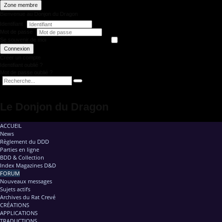
Zone membre
Bienvenue au Donjon du Dragon
Identifiant
Mot de passe
Se souvenir de moi
Connexion
Créer un compte
Identifiant oublié ?
Mot de passe oublié ?
Le Donjon du Dragon
ACCUEIL
News
Règlement du DDD
Parties en ligne
BDD & Collection
Index Magazines D&D
FORUM
Nouveaux messages
Sujets actifs
Archives du Rat Crevé
CRÉATIONS
APPLICATIONS
TRADUCTIONS