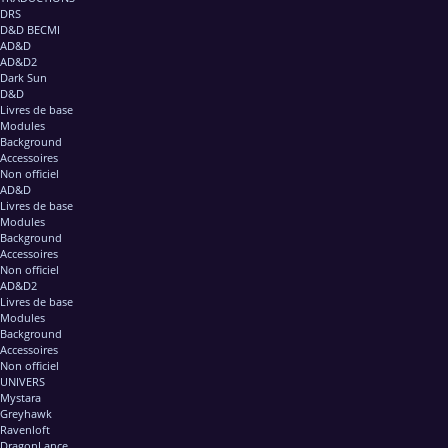
DRS
D&D BECMI
AD&D
AD&D2
Dark Sun
D&D
Livres de base
Modules
Background
Accessoires
Non officiel
AD&D
Livres de base
Modules
Background
Accessoires
Non officiel
AD&D2
Livres de base
Modules
Background
Accessoires
Non officiel
UNIVERS
Mystara
Greyhawk
Ravenloft
DragonLance