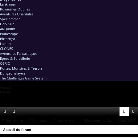
Lankhmar
Royaumes Oubliés
Aventures Orientales
Spelljammer
Dark Sun
Al-Qadim
Planescape
Birthright
Laelith
CLONES
Aventures Fantastiques
Epées & Sorcellerie
OSRIC
Portes, Monstres & Trésors
Dungeonslayers
The Challenges Game System
Accueil
Forum
ac
Rechercher
or
Connexion
Inscription
Messages non lus
Sujets actifs
on
ns
R
co
Accueil du forum
u
ne
cri
e