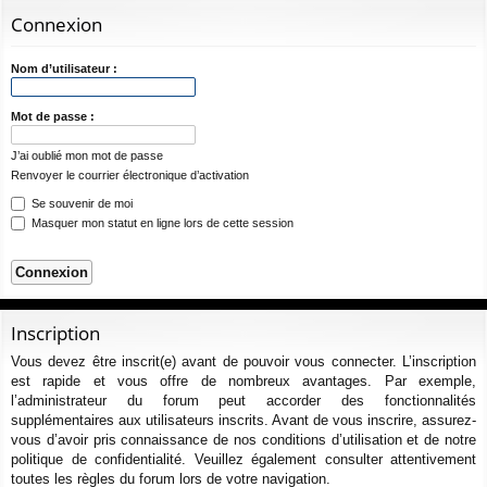
ur
m
xi
pti
c
Connexion
ci
s
on
on
h
e
Nom d’utilisateur :
s
r
c
Mot de passe :
h
J’ai oublié mon mot de passe
e
Renvoyer le courrier électronique d’activation
r
Se souvenir de moi
Masquer mon statut en ligne lors de cette session
Inscription
Vous devez être inscrit(e) avant de pouvoir vous connecter. L’inscription
est rapide et vous offre de nombreux avantages. Par exemple,
l’administrateur du forum peut accorder des fonctionnalités
supplémentaires aux utilisateurs inscrits. Avant de vous inscrire, assurez-
vous d’avoir pris connaissance de nos conditions d’utilisation et de notre
politique de confidentialité. Veuillez également consulter attentivement
toutes les règles du forum lors de votre navigation.