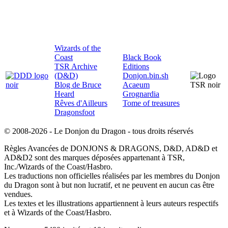
Wizards of the
Coast
Black Book
TSR Archive
Editions
(D&D)
Donjon.bin.sh
Blog de Bruce
Acaeum
Heard
Grognardia
Rêves d'Ailleurs
Tome of treasures
Dragonsfoot
© 2008-2026 - Le Donjon du Dragon - tous droits réservés
Règles Avancées de DONJONS & DRAGONS, D&D, AD&D et
AD&D2 sont des marques déposées appartenant à TSR,
Inc./Wizards of the Coast/Hasbro.
Les traductions non officielles réalisées par les membres du Donjon
du Dragon sont à but non lucratif, et ne peuvent en aucun cas être
vendues.
Les textes et les illustrations appartiennent à leurs auteurs respectifs
et à Wizards of the Coast/Hasbro.