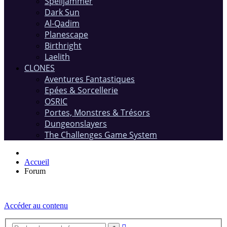
Spelljammer
Dark Sun
Al-Qadim
Planescape
Birthright
Laelith
CLONES
Aventures Fantastiques
Epées & Sorcellerie
OSRIC
Portes, Monstres & Trésors
Dungeonslayers
The Challenges Game System
Accueil
Forum
Accéder au contenu
Recherche