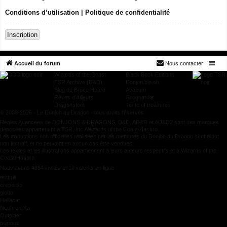
Conditions d’utilisation
|
Politique de confidentialité
Inscription
Accueil du forum
Nous contacter
Wizards of the Coast
Black Book Editions
TSR Archive (D&D)
Donjon.bin.sh
Blog de Bruce Heard
Acaeum
Rêves d'Ailleurs
Grognardia
Dragonsfoot
Tome of treasures
© 2008-2026 - Le Donjon du Dragon - tous droits réservés
Règles Avancées de DONJONS & DRAGONS, D&D, AD&D et AD&D2 sont des marques
déposées appartenant à TSR, Inc./Wizards of the Coast/Hasbro.
Les traductions non officielles réalisées par les membres du Donjon du Dragon sont à but
non lucratif, et ne peuvent en aucun cas être vendues.
Les textes et les illustrations appartiennent à leurs auteurs respectifs et à Wizards of the
Coast/Hasbro.
Nous avons 4394 invités et 10 inscrits en ligne
asthrill
creperso
globo
Hallacar
Nephren-Ka
Outsider
peipous