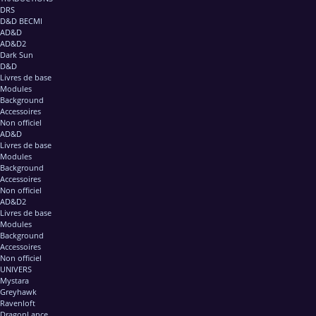
DRS
D&D BECMI
AD&D
AD&D2
Dark Sun
D&D
Livres de base
Modules
Background
Accessoires
Non officiel
AD&D
Livres de base
Modules
Background
Accessoires
Non officiel
AD&D2
Livres de base
Modules
Background
Accessoires
Non officiel
UNIVERS
Mystara
Greyhawk
Ravenloft
DragonLance