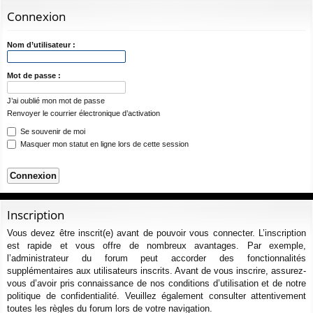
ur
m
xi
pti
c
Connexion
ci
s
on
on
h
e
s
Nom d’utilisateur :
r
c
Mot de passe :
h
J’ai oublié mon mot de passe
e
Renvoyer le courrier électronique d’activation
r
Se souvenir de moi
Masquer mon statut en ligne lors de cette session
Inscription
Vous devez être inscrit(e) avant de pouvoir vous connecter. L’inscription
est rapide et vous offre de nombreux avantages. Par exemple,
l’administrateur du forum peut accorder des fonctionnalités
supplémentaires aux utilisateurs inscrits. Avant de vous inscrire, assurez-
vous d’avoir pris connaissance de nos conditions d’utilisation et de notre
politique de confidentialité. Veuillez également consulter attentivement
toutes les règles du forum lors de votre navigation.