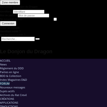
Zone membre
Bienvenue au Donjon du Dragon
Identifiant
Mot de passe
Se souvenir de moi
Connexion
Créer un compte
Identifiant oublié ?
Mot de passe oublié ?
Le Donjon du Dragon
ACCUEIL
News
Règlement du DDD
Parties en ligne
BDD & Collection
Index Magazines D&D
FORUM
Nouveaux messages
Sujets actifs
Archives du Rat Crevé
CRÉATIONS
APPLICATIONS
TRADUCTIONS