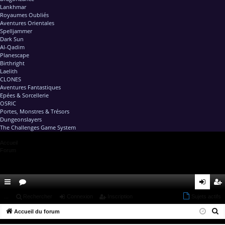
Lankhmar
Royaumes Oubliés
Aventures Orientales
Spelljammer
Dark Sun
Al-Qadim
Planescape
Birthright
Laelith
CLONES
Aventures Fantastiques
Epées & Sorcellerie
OSRIC
Portes, Monstres & Trésors
Dungeonslayers
The Challenges Game System
Accueil
Forum
ac
...
or
Rechercher
Connexion
Inscription
Sujets actifs
on
ns
R
co
Accueil du forum
u
ne
cri
e