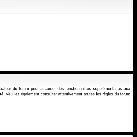
xi
pti
on
on
strateur du forum peut accorder des fonctionnalités supplémentaires aux
alité. Veuillez également consulter attentivement toutes les règles du forum