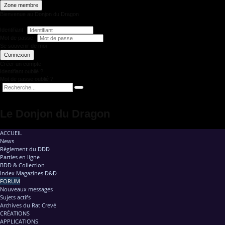
Zone membre
Bienvenue au Donjon du Dragon
Identifiant
Mot de passe
Se souvenir de moi
Connexion
Créer un compte
Identifiant oublié ?
Mot de passe oublié ?
Le Donjon du Dragon
ACCUEIL
News
Règlement du DDD
Parties en ligne
BDD & Collection
Index Magazines D&D
FORUM
Nouveaux messages
Sujets actifs
Archives du Rat Crevé
CRÉATIONS
APPLICATIONS