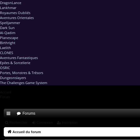
DragonLance
Lankhmar
Royaumes Oubliés
Aventures Orientales
Spelljammer
Dark Sun
Al-Qadim
Planescape
Birthright
Laelith
CLONES
Aventures Fantastiques
Epées & Sorcellerie
OSRIC
Portes, Monstres & Trésors
Dungeonslayers
The Challenges Game System
Accueil
Forum
Forums
ac
Rechercher
Connexion
Inscription
co
Accueil du forum