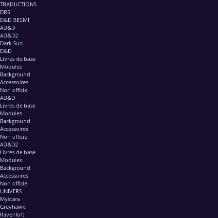
TRADUCTIONS
DRS
D&D BECMI
AD&D
AD&D2
Dark Sun
D&D
Livres de base
Modules
Background
Accessoires
Non officiel
AD&D
Livres de base
Modules
Background
Accessoires
Non officiel
AD&D2
Livres de base
Modules
Background
Accessoires
Non officiel
UNIVERS
Mystara
Greyhawk
Ravenloft