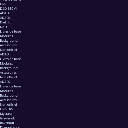
DRS
D&D BECMI
AD&D
AD&D2
Dark Sun
D&D
Livres de base
Modules
Background
Accessoires
Non officiel
AD&D
Livres de base
Modules
Background
Accessoires
Non officiel
AD&D2
Livres de base
Modules
Background
Accessoires
Non officiel
UNIVERS
Mystara
Greyhawk
Ravenloft
DragonLance