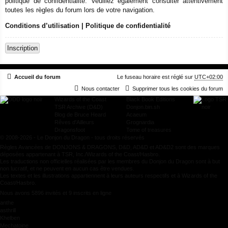
politique de confidentialité. Veuillez également consulter attentivement
toutes les règles du forum lors de votre navigation.
Conditions d’utilisation
|
Politique de confidentialité
Inscription
Accueil du forum
Le fuseau horaire est réglé sur
UTC+02:00
Nous contacter
Supprimer tous les cookies du forum
Wizards of the Coast
Black Book Editions
TSR Archive (D&D)
Donjon.bin.sh
Blog de Bruce Heard
Acaeum
Rêves d'Ailleurs
Grognardia
Dragonsfoot
Tome of treasures
© 2008-2026 - Le Donjon du Dragon - tous droits réservés
Règles Avancées de DONJONS & DRAGONS, D&D, AD&D et AD&D2 sont des marques
déposées appartenant à TSR, Inc./Wizards of the Coast/Hasbro.
Les traductions non officielles réalisées par les membres du Donjon du Dragon sont à but
non lucratif, et ne peuvent en aucun cas être vendues.
Les textes et les illustrations appartiennent à leurs auteurs respectifs et à Wizards of the
Coast/Hasbro.
Nous avons 5896 invités et 9 inscrits en ligne
anthe
asthrill
Khelben
Mechatoine