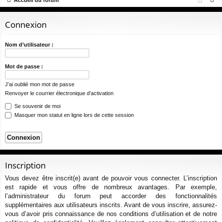
Accueil du forum
ur
m
xi
pti
e
ci
s
on
on
c
Connexion
s
h
e
Nom d’utilisateur :
r
c
Mot de passe :
h
J’ai oublié mon mot de passe
e
Renvoyer le courrier électronique d’activation
r
Se souvenir de moi
Masquer mon statut en ligne lors de cette session
Inscription
Vous devez être inscrit(e) avant de pouvoir vous connecter. L’inscription
est rapide et vous offre de nombreux avantages. Par exemple,
l’administrateur du forum peut accorder des fonctionnalités
supplémentaires aux utilisateurs inscrits. Avant de vous inscrire, assurez-
vous d’avoir pris connaissance de nos conditions d’utilisation et de notre