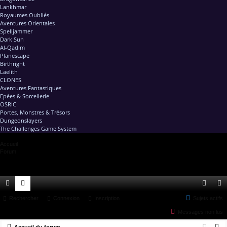
Lankhmar
Royaumes Oubliés
Aventures Orientales
Spelljammer
Dark Sun
Al-Qadim
Planescape
Birthright
Laelith
CLONES
Aventures Fantastiques
Epées & Sorcellerie
OSRIC
Portes, Monstres & Trésors
Dungeonslayers
The Challenges Game System
Accueil
Forum
ac
Rechercher
or
Connexion
Inscription
Sujets actifs
on
ns
Messages non lus
co
u
ne
cri
R