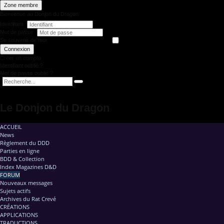
Zone membre
Bienvenue au Donjon du Dragon
Identifiant
Mot de passe
Se souvenir de moi
Connexion
Créer un compte
Identifiant oublié ?
Mot de passe oublié ?
Le Donjon du Dragon
ACCUEIL
News
Règlement du DDD
Parties en ligne
BDD & Collection
Index Magazines D&D
FORUM
Nouveaux messages
Sujets actifs
Archives du Rat Crevé
CRÉATIONS
APPLICATIONS
TRADUCTIONS