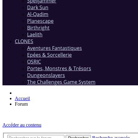
Spelljammer
Dark Sun
Al-Qadim
Planescape
Birthright
Laelith
CLONES
Aventures Fantastiques
Epées & Sorcellerie
OSRIC
Portes, Monstres & Trésors
Dungeonslayers
The Challenges Game System
Accueil
Forum
Accéder au contenu
Recherche avancée