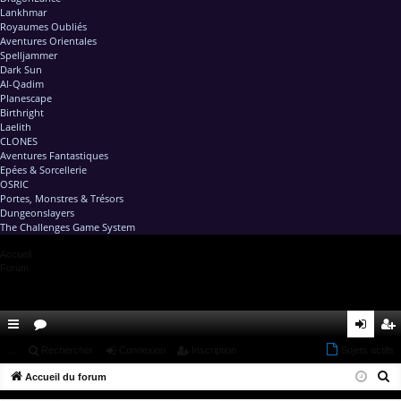
Lankhmar
Royaumes Oubliés
Aventures Orientales
Spelljammer
Dark Sun
Al-Qadim
Planescape
Birthright
Laelith
CLONES
Aventures Fantastiques
Epées & Sorcellerie
OSRIC
Portes, Monstres & Trésors
Dungeonslayers
The Challenges Game System
Accueil
Forum
ac
...
or
Rechercher
Connexion
Inscription
Sujets actifs
on
ns
R
co
Accueil du forum
u
ne
cri
e