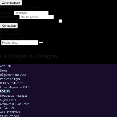
Zone membre
Bienvenue au Donjon du Dragon
Identifiant
Mot de passe
Se souvenir de moi
Connexion
Créer un compte
Identifiant oublié ?
Mot de passe oublié ?
Le Donjon du Dragon
ACCUEIL
News
Règlement du DDD
Parties en ligne
BDD & Collection
Index Magazines D&D
FORUM
Nouveaux messages
Sujets actifs
Archives du Rat Crevé
CRÉATIONS
APPLICATIONS
TRADUCTIONS