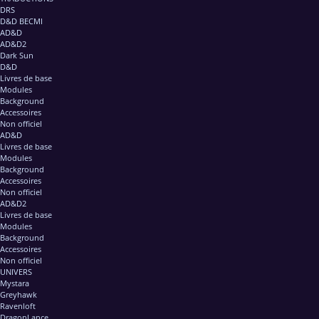
DRS
D&D BECMI
AD&D
AD&D2
Dark Sun
D&D
Livres de base
Modules
Background
Accessoires
Non officiel
AD&D
Livres de base
Modules
Background
Accessoires
Non officiel
AD&D2
Livres de base
Modules
Background
Accessoires
Non officiel
UNIVERS
Mystara
Greyhawk
Ravenloft
DragonLance