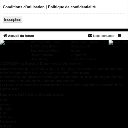
Conditions d’utilisation
|
Politique de confidentialité
Inscription
Accueil du forum
Nous contacter
Wizards of the Coast
Black Book Editions
TSR Archive (D&D)
Donjon.bin.sh
Blog de Bruce Heard
Acaeum
Rêves d'Ailleurs
Grognardia
Dragonsfoot
Tome of treasures
© 2008-2026 - Le Donjon du Dragon - tous droits réservés
Règles Avancées de DONJONS & DRAGONS, D&D, AD&D et AD&D2 sont des marques
déposées appartenant à TSR, Inc./Wizards of the Coast/Hasbro.
Les traductions non officielles réalisées par les membres du Donjon du Dragon sont à but
non lucratif, et ne peuvent en aucun cas être vendues.
Les textes et les illustrations appartiennent à leurs auteurs respectifs et à Wizards of the
Coast/Hasbro.
Nous avons 6118 invités et 11 inscrits en ligne
anthe
asthrill
Dr-Abby
LLyr
Malagan
Mechatoine
peipous