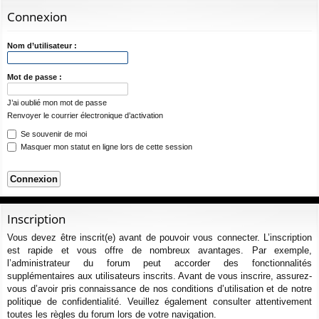
ur
m
xi
pti
c
Connexion
ci
s
on
on
h
e
s
Nom d’utilisateur :
r
c
Mot de passe :
h
J’ai oublié mon mot de passe
e
Renvoyer le courrier électronique d’activation
r
Se souvenir de moi
Masquer mon statut en ligne lors de cette session
Inscription
Vous devez être inscrit(e) avant de pouvoir vous connecter. L’inscription
est rapide et vous offre de nombreux avantages. Par exemple,
l’administrateur du forum peut accorder des fonctionnalités
supplémentaires aux utilisateurs inscrits. Avant de vous inscrire, assurez-
vous d’avoir pris connaissance de nos conditions d’utilisation et de notre
politique de confidentialité. Veuillez également consulter attentivement
toutes les règles du forum lors de votre navigation.