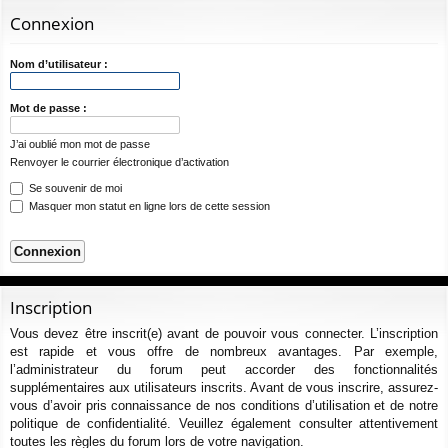
ur
m
xi
pti
c
Connexion
ci
s
on
on
h
e
s
Nom d’utilisateur :
r
c
Mot de passe :
h
J’ai oublié mon mot de passe
e
Renvoyer le courrier électronique d’activation
r
Se souvenir de moi
Masquer mon statut en ligne lors de cette session
Inscription
Vous devez être inscrit(e) avant de pouvoir vous connecter. L’inscription
est rapide et vous offre de nombreux avantages. Par exemple,
l’administrateur du forum peut accorder des fonctionnalités
supplémentaires aux utilisateurs inscrits. Avant de vous inscrire, assurez-
vous d’avoir pris connaissance de nos conditions d’utilisation et de notre
politique de confidentialité. Veuillez également consulter attentivement
toutes les règles du forum lors de votre navigation.