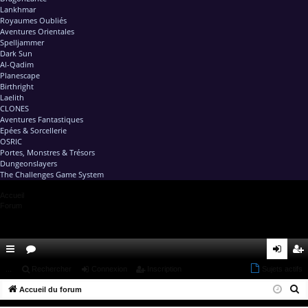
Lankhmar
Royaumes Oubliés
Aventures Orientales
Spelljammer
Dark Sun
Al-Qadim
Planescape
Birthright
Laelith
CLONES
Aventures Fantastiques
Epées & Sorcellerie
OSRIC
Portes, Monstres & Trésors
Dungeonslayers
The Challenges Game System
Accueil
Forum
ac
...
or
Rechercher
Connexion
Inscription
Sujets actifs
on
ns
R
co
Accueil du forum
u
ne
cri
e