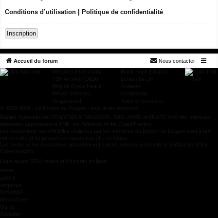
Conditions d’utilisation
|
Politique de confidentialité
Inscription
Accueil du forum
Nous contacter
Wizards of the Coast
Black Book Editions
TSR Archive (D&D)
Donjon.bin.sh
Blog de Bruce Heard
Acaeum
Rêves d'Ailleurs
Grognardia
Dragonsfoot
Tome of treasures
© 2008-2026 - Le Donjon du Dragon - tous droits réservés
Règles Avancées de DONJONS & DRAGONS, D&D, AD&D et AD&D2 sont des marques
déposées appartenant à TSR, Inc./Wizards of the Coast/Hasbro.
Les traductions non officielles réalisées par les membres du Donjon du Dragon sont à but
non lucratif, et ne peuvent en aucun cas être vendues.
Les textes et les illustrations appartiennent à leurs auteurs respectifs et à Wizards of the
Coast/Hasbro.
Nous avons 5234 invités et 8 inscrits en ligne
anthe
asthrill
creperso
GroumpF
Mechatoine
Ourob
Outsider