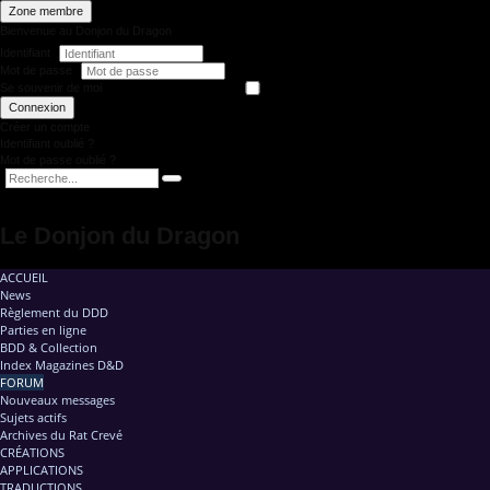
Zone membre
Bienvenue au Donjon du Dragon
Identifiant
Mot de passe
Se souvenir de moi
Connexion
Créer un compte
Identifiant oublié ?
Mot de passe oublié ?
Le Donjon du Dragon
ACCUEIL
News
Règlement du DDD
Parties en ligne
BDD & Collection
Index Magazines D&D
FORUM
Nouveaux messages
Sujets actifs
Archives du Rat Crevé
CRÉATIONS
APPLICATIONS
TRADUCTIONS