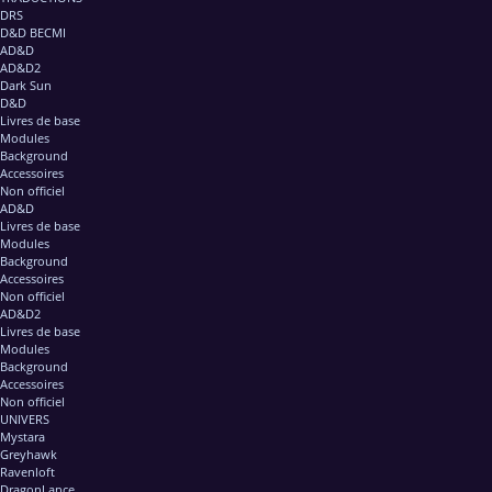
DRS
D&D BECMI
AD&D
AD&D2
Dark Sun
D&D
Livres de base
Modules
Background
Accessoires
Non officiel
AD&D
Livres de base
Modules
Background
Accessoires
Non officiel
AD&D2
Livres de base
Modules
Background
Accessoires
Non officiel
UNIVERS
Mystara
Greyhawk
Ravenloft
DragonLance