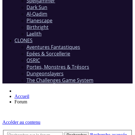
Spelljammer
Dark Sun
Al-Qadim
Planescape
Birthright
Laelith
CLONES
Aventures Fantastiques
Epées & Sorcellerie
OSRIC
Portes, Monstres & Trésors
Dungeonslayers
The Challenges Game System
Accueil
Forum
Accéder au contenu
Recherche avancée