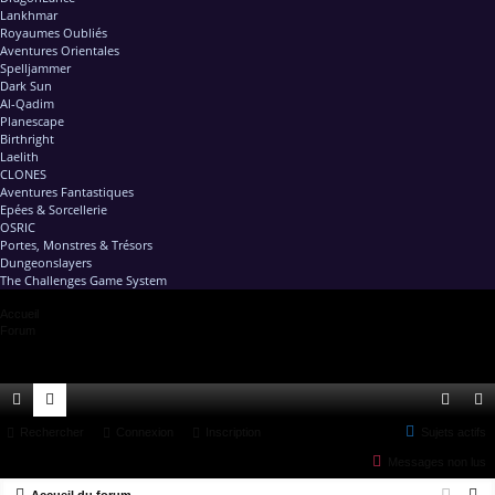
Lankhmar
Royaumes Oubliés
Aventures Orientales
Spelljammer
Dark Sun
Al-Qadim
Planescape
Birthright
Laelith
CLONES
Aventures Fantastiques
Epées & Sorcellerie
OSRIC
Portes, Monstres & Trésors
Dungeonslayers
The Challenges Game System
Accueil
Forum
ac
Rechercher
or
Connexion
Inscription
Sujets actifs
on
ns
Messages non lus
co
u
ne
cri
R