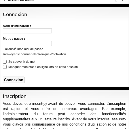
Accueil du forum
ur
m
xi
pti
e
ci
s
on
on
c
Connexion
s
h
e
Nom d’utilisateur :
r
c
Mot de passe :
h
J’ai oublié mon mot de passe
e
Renvoyer le courrier électronique d’activation
r
Se souvenir de moi
Masquer mon statut en ligne lors de cette session
Inscription
Vous devez être inscrit(e) avant de pouvoir vous connecter. L’inscription
est rapide et vous offre de nombreux avantages. Par exemple,
l’administrateur du forum peut accorder des fonctionnalités
supplémentaires aux utilisateurs inscrits. Avant de vous inscrire, assurez-
vous d’avoir pris connaissance de nos conditions d’utilisation et de notre