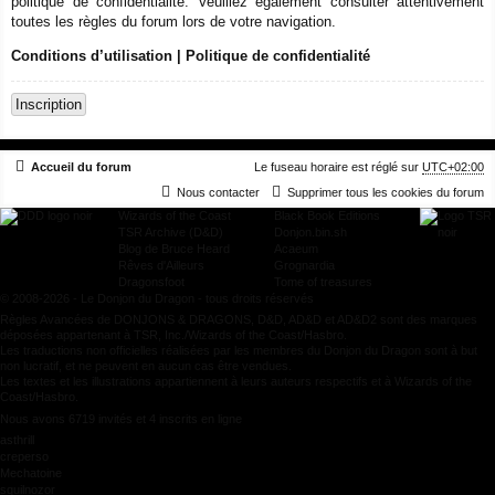
politique de confidentialité. Veuillez également consulter attentivement
toutes les règles du forum lors de votre navigation.
Conditions d’utilisation
|
Politique de confidentialité
Inscription
Accueil du forum
Le fuseau horaire est réglé sur
UTC+02:00
Nous contacter
Supprimer tous les cookies du forum
Wizards of the Coast
Black Book Editions
TSR Archive (D&D)
Donjon.bin.sh
Blog de Bruce Heard
Acaeum
Rêves d'Ailleurs
Grognardia
Dragonsfoot
Tome of treasures
© 2008-2026 - Le Donjon du Dragon - tous droits réservés
Règles Avancées de DONJONS & DRAGONS, D&D, AD&D et AD&D2 sont des marques
déposées appartenant à TSR, Inc./Wizards of the Coast/Hasbro.
Les traductions non officielles réalisées par les membres du Donjon du Dragon sont à but
non lucratif, et ne peuvent en aucun cas être vendues.
Les textes et les illustrations appartiennent à leurs auteurs respectifs et à Wizards of the
Coast/Hasbro.
Nous avons 6719 invités et 4 inscrits en ligne
asthrill
creperso
Mechatoine
squilnozor