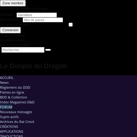
Zone membre
Bienvenue au Donjon du Dragon
Identifiant
Mot de passe
Se souvenir de moi
Connexion
Créer un compte
Identifiant oublié ?
Mot de passe oublié ?
Le Donjon du Dragon
ACCUEIL
News
Règlement du DDD
Parties en ligne
BDD & Collection
Index Magazines D&D
FORUM
Nouveaux messages
Sujets actifs
Archives du Rat Crevé
CRÉATIONS
APPLICATIONS
TRADUCTIONS