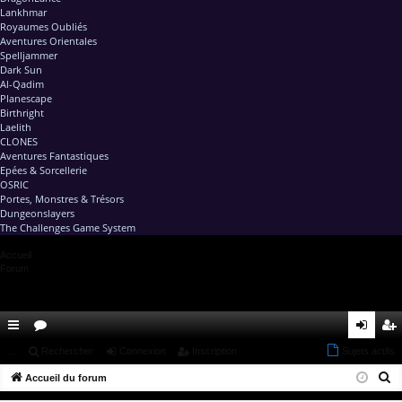
Lankhmar
Royaumes Oubliés
Aventures Orientales
Spelljammer
Dark Sun
Al-Qadim
Planescape
Birthright
Laelith
CLONES
Aventures Fantastiques
Epées & Sorcellerie
OSRIC
Portes, Monstres & Trésors
Dungeonslayers
The Challenges Game System
Accueil
Forum
ac
...
or
Rechercher
Connexion
Inscription
Sujets actifs
on
ns
R
co
Accueil du forum
u
ne
cri
e