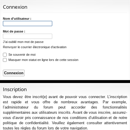
ur
m
xi
pti
c
Connexion
ci
s
on
on
h
e
s
Nom d’utilisateur :
r
c
Mot de passe :
h
J’ai oublié mon mot de passe
e
Renvoyer le courrier électronique d’activation
r
Se souvenir de moi
Masquer mon statut en ligne lors de cette session
Inscription
Vous devez être inscrit(e) avant de pouvoir vous connecter. L’inscription
est rapide et vous offre de nombreux avantages. Par exemple,
l’administrateur du forum peut accorder des fonctionnalités
supplémentaires aux utilisateurs inscrits. Avant de vous inscrire, assurez-
vous d’avoir pris connaissance de nos conditions d’utilisation et de notre
politique de confidentialité. Veuillez également consulter attentivement
toutes les règles du forum lors de votre navigation.