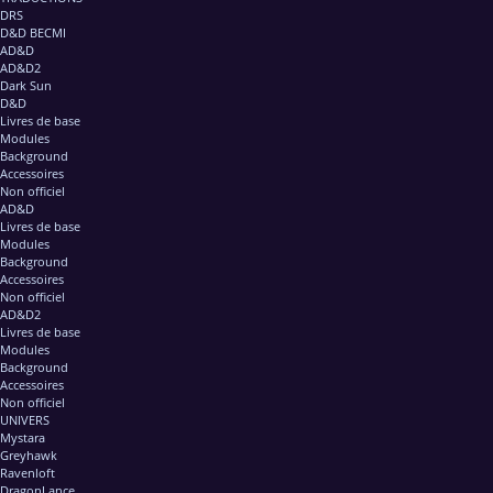
DRS
D&D BECMI
AD&D
AD&D2
Dark Sun
D&D
Livres de base
Modules
Background
Accessoires
Non officiel
AD&D
Livres de base
Modules
Background
Accessoires
Non officiel
AD&D2
Livres de base
Modules
Background
Accessoires
Non officiel
UNIVERS
Mystara
Greyhawk
Ravenloft
DragonLance