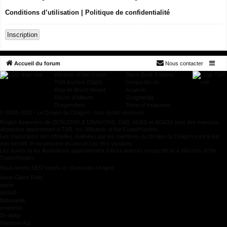
Conditions d’utilisation
|
Politique de confidentialité
Inscription
Accueil du forum
Nous contacter
Wizards of the Coast
Black Book Editions
TSR Archive (D&D)
Donjon.bin.sh
Blog de Bruce Heard
Acaeum
Rêves d'Ailleurs
Grognardia
Dragonsfoot
Tome of treasures
© 2008-2026 - Le Donjon du Dragon - tous droits réservés
Règles Avancées de DONJONS & DRAGONS, D&D, AD&D et AD&D2 sont des marques
déposées appartenant à TSR, Inc./Wizards of the Coast/Hasbro.
Les traductions non officielles réalisées par les membres du Donjon du Dragon sont à but
non lucratif, et ne peuvent en aucun cas être vendues.
Les textes et les illustrations appartiennent à leurs auteurs respectifs et à Wizards of the
Coast/Hasbro.
Nous avons 5832 invités et 10 inscrits en ligne
Anne-Claire Driet
anthe
asthrill
Betanaelle
creperso
Dr-Abby
Nephren-Ka