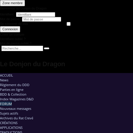
Zone membre
Bienvenue au Donjon du Dragon
Identifiant
Mot de passe
Se souvenir de moi
Connexion
Créer un compte
Identifiant oublié ?
Mot de passe oublié ?
Le Donjon du Dragon
ACCUEIL
News
Règlement du DDD
Parties en ligne
BDD & Collection
Index Magazines D&D
FORUM
Nouveaux messages
Sujets actifs
Archives du Rat Crevé
CRÉATIONS
APPLICATIONS
TRADUCTIONS