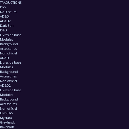
TRADUCTIONS
DRS
D&D BECMI
AD&D
AD&D2
Dark Sun
D&D
Livres de base
Modules
Background
Accessoires
Non officiel
AD&D
Livres de base
Modules
Background
Accessoires
Non officiel
AD&D2
Livres de base
Modules
Background
Accessoires
Non officiel
UNIVERS
Mystara
Greyhawk
Ravenloft