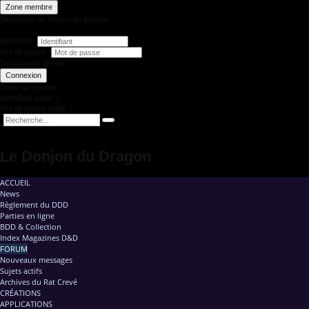
Zone membre
Bienvenue au Donjon du Dragon
Identifiant
Mot de passe
Se souvenir de moi
Connexion
Créer un compte
Identifiant oublié ?
Mot de passe oublié ?
Le Donjon du Dragon
ACCUEIL
News
Règlement du DDD
Parties en ligne
BDD & Collection
Index Magazines D&D
FORUM
Nouveaux messages
Sujets actifs
Archives du Rat Crevé
CRÉATIONS
APPLICATIONS