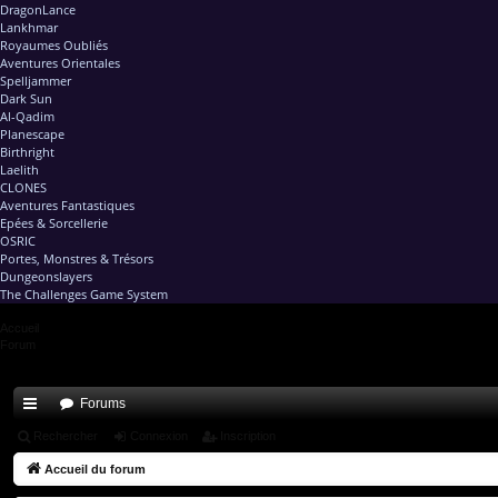
DragonLance
Lankhmar
Royaumes Oubliés
Aventures Orientales
Spelljammer
Dark Sun
Al-Qadim
Planescape
Birthright
Laelith
CLONES
Aventures Fantastiques
Epées & Sorcellerie
OSRIC
Portes, Monstres & Trésors
Dungeonslayers
The Challenges Game System
Accueil
Forum
Forums
ac
Rechercher
Connexion
Inscription
co
Accueil du forum