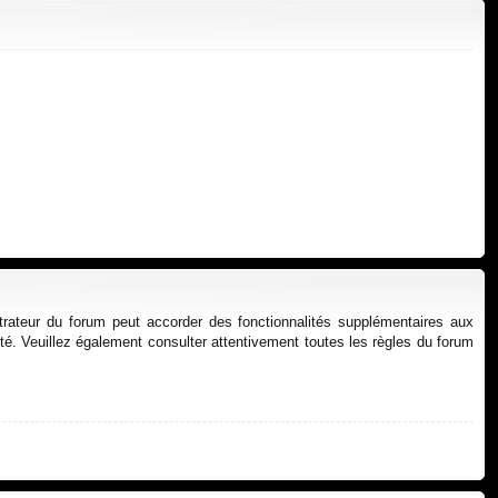
xi
pti
on
on
strateur du forum peut accorder des fonctionnalités supplémentaires aux
alité. Veuillez également consulter attentivement toutes les règles du forum