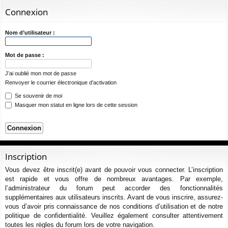
ur
m
xi
pti
c
Connexion
ci
s
on
on
h
e
s
Nom d’utilisateur :
r
c
Mot de passe :
h
J’ai oublié mon mot de passe
e
Renvoyer le courrier électronique d’activation
r
Se souvenir de moi
Masquer mon statut en ligne lors de cette session
Inscription
Vous devez être inscrit(e) avant de pouvoir vous connecter. L’inscription
est rapide et vous offre de nombreux avantages. Par exemple,
l’administrateur du forum peut accorder des fonctionnalités
supplémentaires aux utilisateurs inscrits. Avant de vous inscrire, assurez-
vous d’avoir pris connaissance de nos conditions d’utilisation et de notre
politique de confidentialité. Veuillez également consulter attentivement
toutes les règles du forum lors de votre navigation.