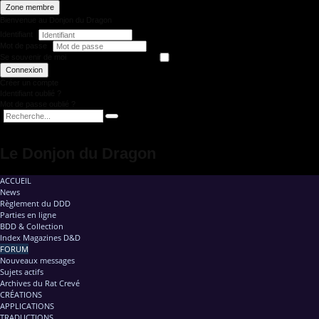
Zone membre
Bienvenue au Donjon du Dragon
Identifiant
Mot de passe
Se souvenir de moi
Connexion
Créer un compte
Identifiant oublié ?
Mot de passe oublié ?
Le Donjon du Dragon
ACCUEIL
News
Règlement du DDD
Parties en ligne
BDD & Collection
Index Magazines D&D
FORUM
Nouveaux messages
Sujets actifs
Archives du Rat Crevé
CRÉATIONS
APPLICATIONS
TRADUCTIONS