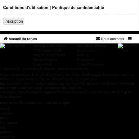
Conditions d’utilisation
|
Politique de confidentialité
Inscription
Accueil du forum
Nous contacter
Wizards of the Coast
Black Book Editions
TSR Archive (D&D)
Donjon.bin.sh
Blog de Bruce Heard
Acaeum
Rêves d'Ailleurs
Grognardia
Dragonsfoot
Tome of treasures
© 2008-2026 - Le Donjon du Dragon - tous droits réservés
Règles Avancées de DONJONS & DRAGONS, D&D, AD&D et AD&D2 sont des marques
déposées appartenant à TSR, Inc./Wizards of the Coast/Hasbro.
Les traductions non officielles réalisées par les membres du Donjon du Dragon sont à but
non lucratif, et ne peuvent en aucun cas être vendues.
Les textes et les illustrations appartiennent à leurs auteurs respectifs et à Wizards of the
Coast/Hasbro.
Nous avons 5022 invités et 12 inscrits en ligne
asthrill
creperso
globo
Mechatoine
olep
peipous
squilnozor