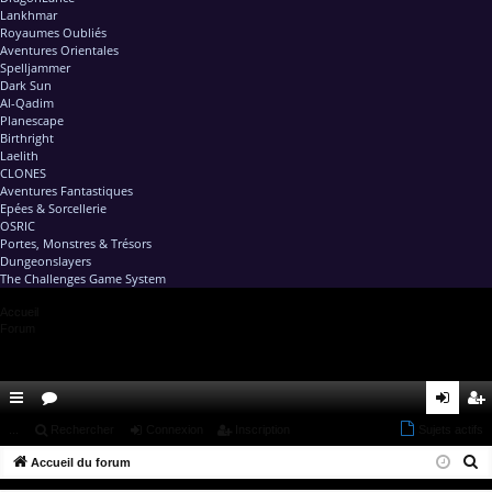
Lankhmar
Royaumes Oubliés
Aventures Orientales
Spelljammer
Dark Sun
Al-Qadim
Planescape
Birthright
Laelith
CLONES
Aventures Fantastiques
Epées & Sorcellerie
OSRIC
Portes, Monstres & Trésors
Dungeonslayers
The Challenges Game System
Accueil
Forum
ac
...
or
Rechercher
Connexion
Inscription
Sujets actifs
on
ns
R
co
Accueil du forum
u
ne
cri
e