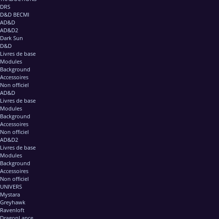
DRS
D&D BECMI
AD&D
AD&D2
Dark Sun
D&D
Livres de base
Modules
Background
Accessoires
Non officiel
AD&D
Livres de base
Modules
Background
Accessoires
Non officiel
AD&D2
Livres de base
Modules
Background
Accessoires
Non officiel
UNIVERS
Mystara
Greyhawk
Ravenloft
DragonLance