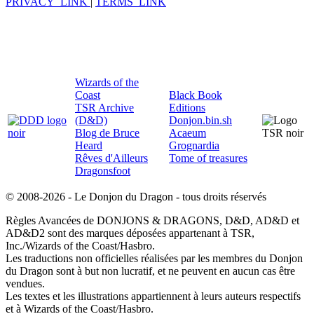
PRIVACY_LINK
|
TERMS_LINK
Wizards of the
Coast
Black Book
TSR Archive
Editions
(D&D)
Donjon.bin.sh
Blog de Bruce
Acaeum
Heard
Grognardia
Rêves d'Ailleurs
Tome of treasures
Dragonsfoot
© 2008-2026 - Le Donjon du Dragon - tous droits réservés
Règles Avancées de DONJONS & DRAGONS, D&D, AD&D et
AD&D2 sont des marques déposées appartenant à TSR,
Inc./Wizards of the Coast/Hasbro.
Les traductions non officielles réalisées par les membres du Donjon
du Dragon sont à but non lucratif, et ne peuvent en aucun cas être
vendues.
Les textes et les illustrations appartiennent à leurs auteurs respectifs
et à Wizards of the Coast/Hasbro.