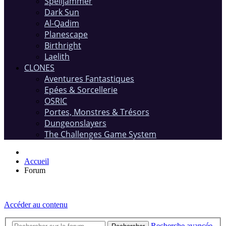
Spelljammer
Dark Sun
Al-Qadim
Planescape
Birthright
Laelith
CLONES
Aventures Fantastiques
Epées & Sorcellerie
OSRIC
Portes, Monstres & Trésors
Dungeonslayers
The Challenges Game System
Accueil
Forum
Accéder au contenu
Recherche avancée