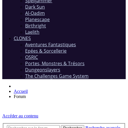
Spelljammer
Dark Sun
Al-Qadim
Planescape
Birthright
Laelith
CLONES
Aventures Fantastiques
Epées & Sorcellerie
OSRIC
Portes, Monstres & Trésors
Dungeonslayers
The Challenges Game System
Accueil
Forum
Accéder au contenu
Recherche avancée