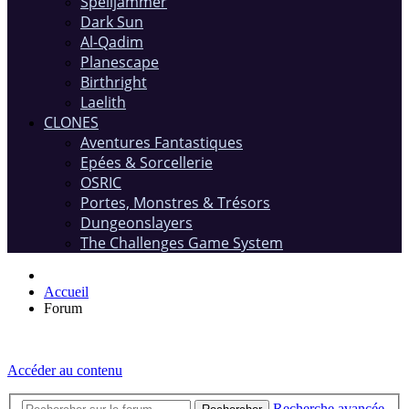
Spelljammer
Dark Sun
Al-Qadim
Planescape
Birthright
Laelith
CLONES
Aventures Fantastiques
Epées & Sorcellerie
OSRIC
Portes, Monstres & Trésors
Dungeonslayers
The Challenges Game System
Accueil
Forum
Accéder au contenu
Recherche avancée