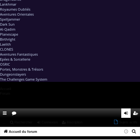
Lankhmar
Royaumes Oubliés
Aventures Orientales
Spelljammer
Dark Sun
Al-Qadim
Planescape
Birthright
Laelith
CLONES
Aventures Fantastiques
Epées & Sorcellerie
OSRIC
Portes, Monstres & Trésors
Dungeonslayers
The Challenges Game System
Accueil
Forum
ac
...
or
Rechercher
Connexion
Inscription
Sujets actifs
on
ns
R
co
Accueil du forum
u
ne
cri
e