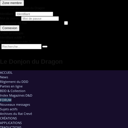
Zone membre
Bienvenue au Donjon du Dragon
Identifiant
Mot de passe
Se souvenir de moi
Connexion
Créer un compte
Identifiant oublié ?
Mot de passe oublié ?
Le Donjon du Dragon
ACCUEIL
News
Règlement du DDD
Parties en ligne
BDD & Collection
Index Magazines D&D
FORUM
Nouveaux messages
Sujets actifs
Archives du Rat Crevé
CRÉATIONS
APPLICATIONS
TRADUCTIONS