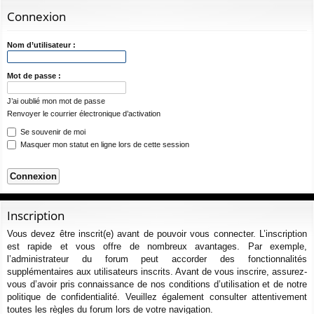
ur
m
xi
pti
c
Connexion
ci
s
on
on
h
e
s
Nom d’utilisateur :
r
c
Mot de passe :
h
J’ai oublié mon mot de passe
e
Renvoyer le courrier électronique d’activation
r
Se souvenir de moi
Masquer mon statut en ligne lors de cette session
Inscription
Vous devez être inscrit(e) avant de pouvoir vous connecter. L’inscription
est rapide et vous offre de nombreux avantages. Par exemple,
l’administrateur du forum peut accorder des fonctionnalités
supplémentaires aux utilisateurs inscrits. Avant de vous inscrire, assurez-
vous d’avoir pris connaissance de nos conditions d’utilisation et de notre
politique de confidentialité. Veuillez également consulter attentivement
toutes les règles du forum lors de votre navigation.