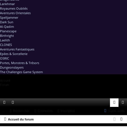
Lankhmar
Royaumes Oubliés
Aventures Orientales
Spelljammer
Dark Sun
Al-Qadim
Planescape
Birthright
Laelith
CLONES
Aventures Fantastiques
Epées & Sorcellerie
OSRIC
Portes, Monstres & Trésors
Dungeonslayers
The Challenges Game System
Accueil
Forum
ac
...
or
Rechercher
Connexion
Inscription
Sujets actifs
on
ns
R
co
Accueil du forum
u
ne
cri
e