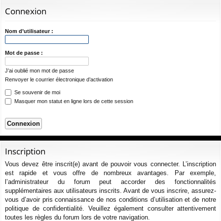
ur
m
xi
pti
c
Connexion
ci
s
on
on
h
e
Nom d’utilisateur :
s
r
c
Mot de passe :
h
J’ai oublié mon mot de passe
e
Renvoyer le courrier électronique d’activation
r
Se souvenir de moi
Masquer mon statut en ligne lors de cette session
Inscription
Vous devez être inscrit(e) avant de pouvoir vous connecter. L’inscription
est rapide et vous offre de nombreux avantages. Par exemple,
l’administrateur du forum peut accorder des fonctionnalités
supplémentaires aux utilisateurs inscrits. Avant de vous inscrire, assurez-
vous d’avoir pris connaissance de nos conditions d’utilisation et de notre
politique de confidentialité. Veuillez également consulter attentivement
toutes les règles du forum lors de votre navigation.