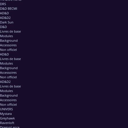
DRS
D&D BECMI
AD&D
AD&D2
Dark Sun
D&D
Livres de base
Modules
Background
Accessoires
Non officiel
AD&D
Livres de base
Modules
Background
Accessoires
Non officiel
AD&D2
Livres de base
Modules
Background
Accessoires
Non officiel
UNIVERS
Mystara
Greyhawk
Ravenloft
DragonLance