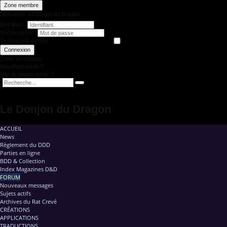
Zone membre
Bienvenue au Donjon du Dragon
Identifiant
Mot de passe
Se souvenir de moi
Connexion
Créer un compte
Identifiant oublié ?
Mot de passe oublié ?
Le Donjon du Dragon
ACCUEIL
News
Règlement du DDD
Parties en ligne
BDD & Collection
Index Magazines D&D
FORUM
Nouveaux messages
Sujets actifs
Archives du Rat Crevé
CRÉATIONS
APPLICATIONS
TRADUCTIONS