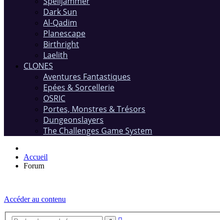
Spelljammer
Dark Sun
Al-Qadim
Planescape
Birthright
Laelith
CLONES
Aventures Fantastiques
Epées & Sorcellerie
OSRIC
Portes, Monstres & Trésors
Dungeonslayers
The Challenges Game System
Accueil
Forum
Accéder au contenu
Recherche