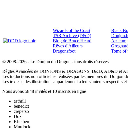
Wizards of the Coast
Black Bo
TSR Archive (D&D)
Donjon.b
Blog de Bruce Heard
Acaeum
Rêves d'Ailleurs
Grognard
Dragonsfoot
Tome of 
© 2008-2026 - Le Donjon du Dragon - tous droits réservés
Règles Avancées de DONJONS & DRAGONS, D&D, AD&D et AD&D2 so
Les traductions non officielles réalisées par les membres du Donjon d
Les textes et les illustrations appartiennent à leurs auteurs respectifs 
Nous avons 5848 invités et 10 inscrits en ligne
asthrill
benedict
creperso
Dox
Khelben
Murdock