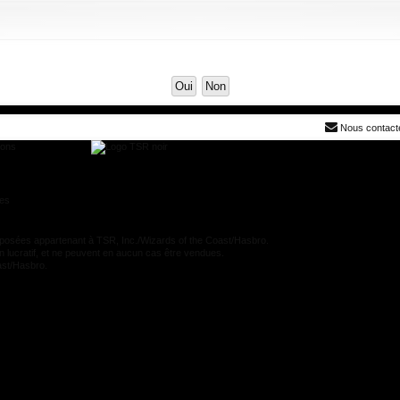
Nous contact
ions
res
es appartenant à TSR, Inc./Wizards of the Coast/Hasbro.
n lucratif, et ne peuvent en aucun cas être vendues.
oast/Hasbro.