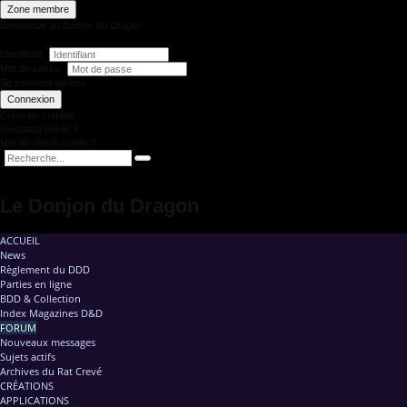
Zone membre
Bienvenue au Donjon du Dragon
Identifiant
Mot de passe
Se souvenir de moi
Connexion
Créer un compte
Identifiant oublié ?
Mot de passe oublié ?
Le Donjon du Dragon
ACCUEIL
News
Règlement du DDD
Parties en ligne
BDD & Collection
Index Magazines D&D
FORUM
Nouveaux messages
Sujets actifs
Archives du Rat Crevé
CRÉATIONS
APPLICATIONS