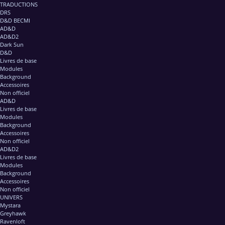
TRADUCTIONS
DRS
D&D BECMI
AD&D
AD&D2
Dark Sun
D&D
Livres de base
Modules
Background
Accessoires
Non officiel
AD&D
Livres de base
Modules
Background
Accessoires
Non officiel
AD&D2
Livres de base
Modules
Background
Accessoires
Non officiel
UNIVERS
Mystara
Greyhawk
Ravenloft