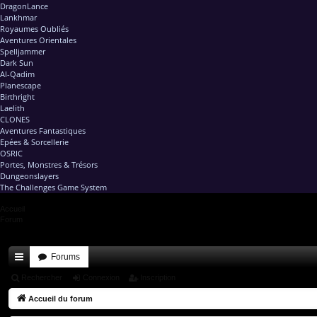
DragonLance
Lankhmar
Royaumes Oubliés
Aventures Orientales
Spelljammer
Dark Sun
Al-Qadim
Planescape
Birthright
Laelith
CLONES
Aventures Fantastiques
Epées & Sorcellerie
OSRIC
Portes, Monstres & Trésors
Dungeonslayers
The Challenges Game System
Accueil
Forum
Forums
ac
Rechercher
Connexion
Inscription
co
Accueil du forum