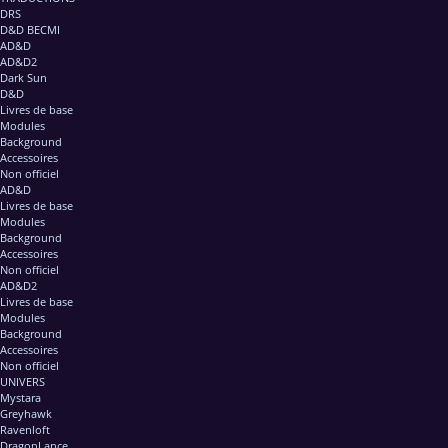
DRS
D&D BECMI
AD&D
AD&D2
Dark Sun
D&D
Livres de base
Modules
Background
Accessoires
Non officiel
AD&D
Livres de base
Modules
Background
Accessoires
Non officiel
AD&D2
Livres de base
Modules
Background
Accessoires
Non officiel
UNIVERS
Mystara
Greyhawk
Ravenloft
DragonLance