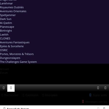
Lankhmar
Royaumes Oubliés
Aventures Orientales
Spelljammer
Dark Sun
Al-Qadim
Planescape
Birthright
Laelith
CLONES
Aventures Fantastiques
Epées & Sorcellerie
OSRIC
Portes, Monstres & Trésors
Dungeonslayers
The Challenges Game System
Accueil
Forum
ac
Rechercher
or
Connexion
Inscription
Sujets actifs
on
ns
Messages non lus
co
u
ne
cri
R