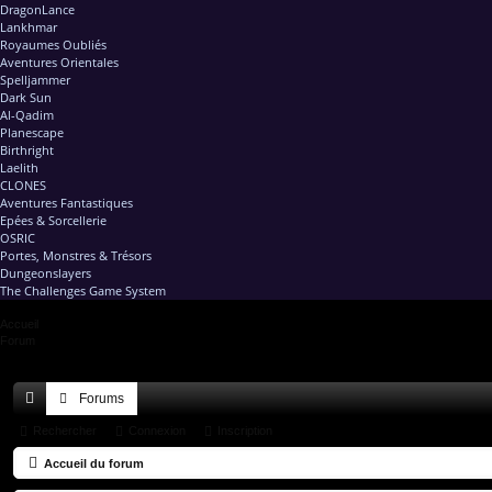
DragonLance
Lankhmar
Royaumes Oubliés
Aventures Orientales
Spelljammer
Dark Sun
Al-Qadim
Planescape
Birthright
Laelith
CLONES
Aventures Fantastiques
Epées & Sorcellerie
OSRIC
Portes, Monstres & Trésors
Dungeonslayers
The Challenges Game System
Accueil
Forum
Forums
ac
Rechercher
Connexion
Inscription
co
Accueil du forum