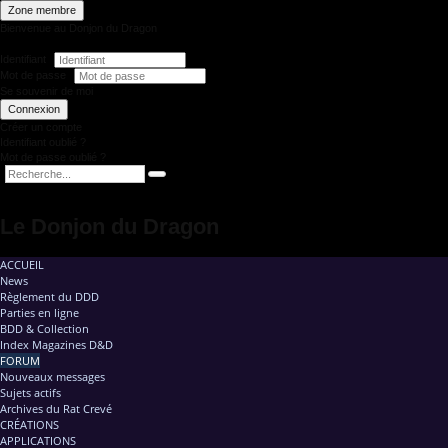
Zone membre
Bienvenue au Donjon du Dragon
Identifiant
Mot de passe
Se souvenir de moi
Connexion
Créer un compte
Identifiant oublié ?
Mot de passe oublié ?
Le Donjon du Dragon
ACCUEIL
News
Règlement du DDD
Parties en ligne
BDD & Collection
Index Magazines D&D
FORUM
Nouveaux messages
Sujets actifs
Archives du Rat Crevé
CRÉATIONS
APPLICATIONS