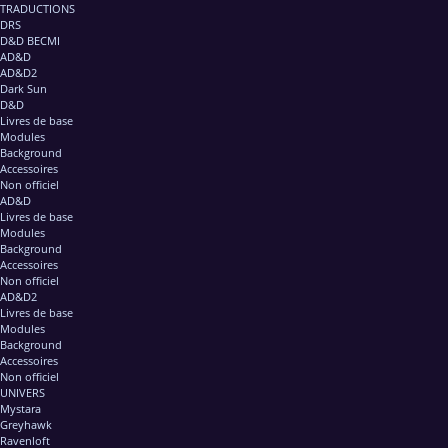
TRADUCTIONS
DRS
D&D BECMI
AD&D
AD&D2
Dark Sun
D&D
Livres de base
Modules
Background
Accessoires
Non officiel
AD&D
Livres de base
Modules
Background
Accessoires
Non officiel
AD&D2
Livres de base
Modules
Background
Accessoires
Non officiel
UNIVERS
Mystara
Greyhawk
Ravenloft