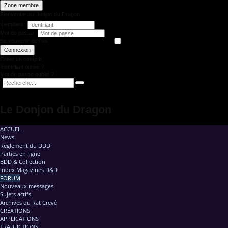
Zone membre
Bienvenue au Donjon du Dragon
Identifiant
Mot de passe
Se souvenir de moi
Connexion
Créer un compte
Identifiant oublié ?
Mot de passe oublié ?
Le Donjon du Dragon
ACCUEIL
News
Règlement du DDD
Parties en ligne
BDD & Collection
Index Magazines D&D
FORUM
Nouveaux messages
Sujets actifs
Archives du Rat Crevé
CRÉATIONS
APPLICATIONS
TRADUCTIONS