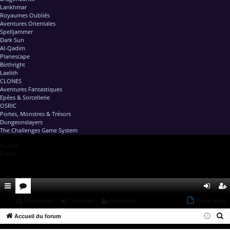
Lankhmar
Royaumes Oubliés
Aventures Orientales
Spelljammer
Dark Sun
Al-Qadim
Planescape
Birthright
Laelith
CLONES
Aventures Fantastiques
Epées & Sorcellerie
OSRIC
Portes, Monstres & Trésors
Dungeonslayers
The Challenges Game System
Accueil
Forum
ac
...
or
Rechercher
Connexion
Inscription
Sujets actifs
on
ns
R
co
Accueil du forum
u
ne
cri
e