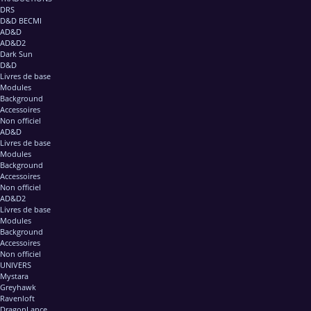
DRS
D&D BECMI
AD&D
AD&D2
Dark Sun
D&D
Livres de base
Modules
Background
Accessoires
Non officiel
AD&D
Livres de base
Modules
Background
Accessoires
Non officiel
AD&D2
Livres de base
Modules
Background
Accessoires
Non officiel
UNIVERS
Mystara
Greyhawk
Ravenloft
DragonLance