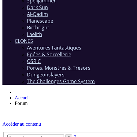
Spelljammer
Dark Sun
Al-Qadim
Planescape
Birthright
Laelith
CLONES
Aventures Fantastiques
Epées & Sorcellerie
OSRIC
Portes, Monstres & Trésors
Dungeonslayers
The Challenges Game System
Accueil
Forum
Accéder au contenu
Recherche