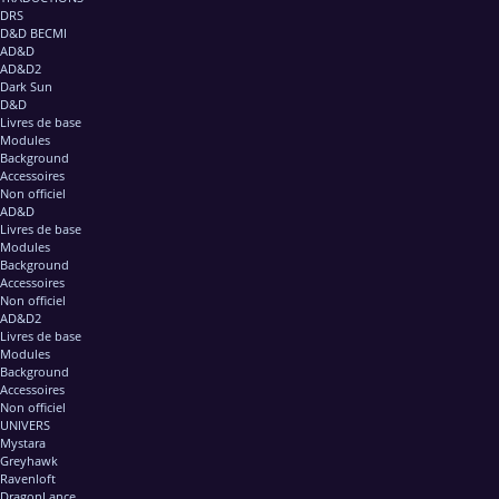
DRS
D&D BECMI
AD&D
AD&D2
Dark Sun
D&D
Livres de base
Modules
Background
Accessoires
Non officiel
AD&D
Livres de base
Modules
Background
Accessoires
Non officiel
AD&D2
Livres de base
Modules
Background
Accessoires
Non officiel
UNIVERS
Mystara
Greyhawk
Ravenloft
DragonLance