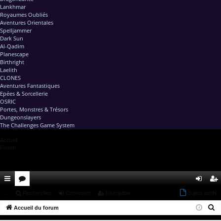
Lankhmar
Royaumes Oubliés
Aventures Orientales
Spelljammer
Dark Sun
Al-Qadim
Planescape
Birthright
Laelith
CLONES
Aventures Fantastiques
Epées & Sorcellerie
OSRIC
Portes, Monstres & Trésors
Dungeonslayers
The Challenges Game System
Accueil
Forum
ac
...
or
Rechercher
Connexion
Inscription
Sujets actifs
on
ns
R
co
Accueil du forum
u
ne
cri
e