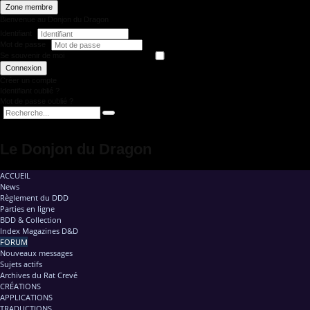
Zone membre
Bienvenue au Donjon du Dragon
Identifiant
Mot de passe
Se souvenir de moi
Connexion
Créer un compte
Identifiant oublié ?
Mot de passe oublié ?
Le Donjon du Dragon
ACCUEIL
News
Règlement du DDD
Parties en ligne
BDD & Collection
Index Magazines D&D
FORUM
Nouveaux messages
Sujets actifs
Archives du Rat Crevé
CRÉATIONS
APPLICATIONS
TRADUCTIONS