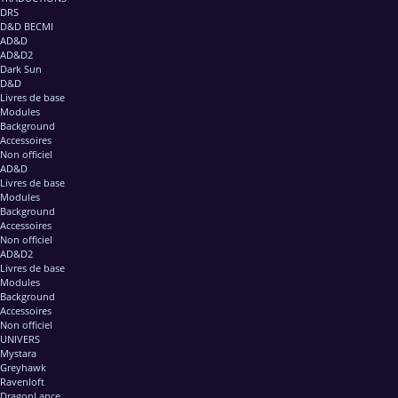
DRS
D&D BECMI
AD&D
AD&D2
Dark Sun
D&D
Livres de base
Modules
Background
Accessoires
Non officiel
AD&D
Livres de base
Modules
Background
Accessoires
Non officiel
AD&D2
Livres de base
Modules
Background
Accessoires
Non officiel
UNIVERS
Mystara
Greyhawk
Ravenloft
DragonLance