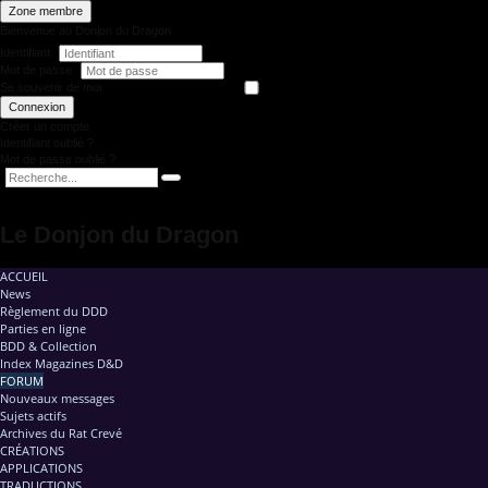
Zone membre
Bienvenue au Donjon du Dragon
Identifiant
Mot de passe
Se souvenir de moi
Connexion
Créer un compte
Identifiant oublié ?
Mot de passe oublié ?
Le Donjon du Dragon
ACCUEIL
News
Règlement du DDD
Parties en ligne
BDD & Collection
Index Magazines D&D
FORUM
Nouveaux messages
Sujets actifs
Archives du Rat Crevé
CRÉATIONS
APPLICATIONS
TRADUCTIONS