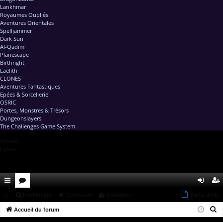
Lankhmar
Royaumes Oubliés
Aventures Orientales
Spelljammer
Dark Sun
Al-Qadim
Planescape
Birthright
Laelith
CLONES
Aventures Fantastiques
Epées & Sorcellerie
OSRIC
Portes, Monstres & Trésors
Dungeonslayers
The Challenges Game System
Accueil
Forum
ac
...
or
Rechercher
Connexion
Inscription
Sujets actifs
on
ns
R
co
Accueil du forum
u
ne
cri
e