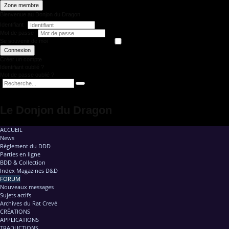
Zone membre
Bienvenue au Donjon du Dragon
Identifiant
Mot de passe
Se souvenir de moi
Connexion
Créer un compte
Identifiant oublié ?
Mot de passe oublié ?
Le Donjon du Dragon
ACCUEIL
News
Règlement du DDD
Parties en ligne
BDD & Collection
Index Magazines D&D
FORUM
Nouveaux messages
Sujets actifs
Archives du Rat Crevé
CRÉATIONS
APPLICATIONS
TRADUCTIONS