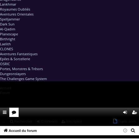
Lankhmar
Royaumes Oubliés
Aventures Orientales
Spelljammer
Dark Sun
Al-Qadim
Planescape
Birthright
Laelith
CLONES
Aventures Fantastiques
Epées & Sorcellerie
OSRIC
Portes, Monstres & Trésors
Dungeonslayers
The Challenges Game System
Accueil
Forum
ac
...
or
Rechercher
Connexion
Inscription
Sujets actifs
on
ns
R
co
Accueil du forum
u
ne
cri
e