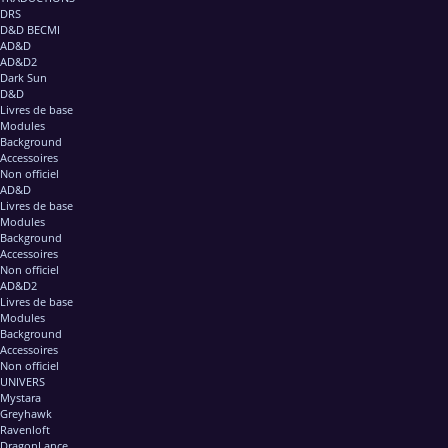
DRS
D&D BECMI
AD&D
AD&D2
Dark Sun
D&D
Livres de base
Modules
Background
Accessoires
Non officiel
AD&D
Livres de base
Modules
Background
Accessoires
Non officiel
AD&D2
Livres de base
Modules
Background
Accessoires
Non officiel
UNIVERS
Mystara
Greyhawk
Ravenloft
DragonLance