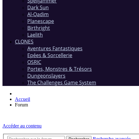
Spelljammer
Dark Sun
Al-Qadim
Planescape
Birthright
Laelith
CLONES
Aventures Fantastiques
Epées & Sorcellerie
OSRIC
Portes, Monstres & Trésors
Dungeonslayers
The Challenges Game System
Accueil
Forum
Accéder au contenu
Recherche avancée