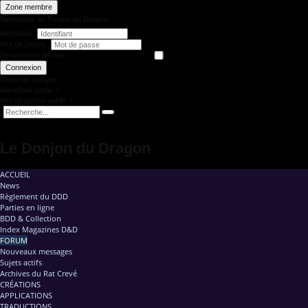
Zone membre
Bienvenue au Donjon du Dragon
Identifiant
Mot de passe
Se souvenir de moi
Connexion
Créer un compte
Identifiant oublié ?
Mot de passe oublié ?
Le Donjon du Dragon
ACCUEIL
News
Règlement du DDD
Parties en ligne
BDD & Collection
Index Magazines D&D
FORUM
Nouveaux messages
Sujets actifs
Archives du Rat Crevé
CRÉATIONS
APPLICATIONS
TRADUCTIONS