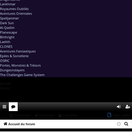
Lankhmar
Royaumes Oubliés
Aventures Orientales
Spelljammer
Dark Sun
Al-Qadim
Planescape
Birthright
Laelith
CLONES
Aventures Fantastiques
Epées & Sorcellerie
OSRIC
Portes, Monstres & Trésors
Dungeonslayers
The Challenges Game System
Accueil
Forum
ac
...
or
Rechercher
Connexion
Inscription
Sujets actifs
on
ns
R
co
Accueil du forum
u
ne
cri
e