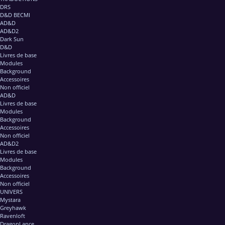
DRS
D&D BECMI
AD&D
AD&D2
Dark Sun
D&D
Livres de base
Modules
Background
Accessoires
Non officiel
AD&D
Livres de base
Modules
Background
Accessoires
Non officiel
AD&D2
Livres de base
Modules
Background
Accessoires
Non officiel
UNIVERS
Mystara
Greyhawk
Ravenloft
DragonLance