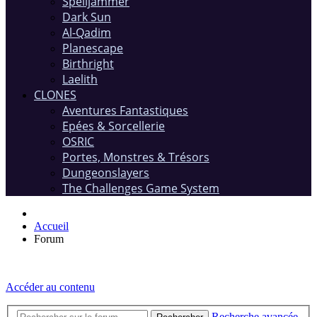
Spelljammer
Dark Sun
Al-Qadim
Planescape
Birthright
Laelith
CLONES
Aventures Fantastiques
Epées & Sorcellerie
OSRIC
Portes, Monstres & Trésors
Dungeonslayers
The Challenges Game System
Accueil
Forum
Accéder au contenu
Recherche avancée