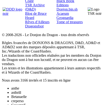
Coast
Black Book
TSR Archive
Editions
(D&D)
Donjon.bin.sh
Blog de Bruce
Acaeum
Heard
Grognardia
Rêves d'Ailleurs
Tome of treasures
Dragonsfoot
© 2008-2026 - Le Donjon du Dragon - tous droits réservés
Règles Avancées de DONJONS & DRAGONS, D&D, AD&D et
AD&D2 sont des marques déposées appartenant à TSR,
Inc./Wizards of the Coast/Hasbro.
Les traductions non officielles réalisées par les membres du Donjon
du Dragon sont à but non lucratif, et ne peuvent en aucun cas être
vendues.
Les textes et les illustrations appartiennent à leurs auteurs respectifs
et à Wizards of the Coast/Hasbro.
Nous avons 3166 invités et 15 inscrits en ligne
anthe
asthrill
Betanaelle
creperso