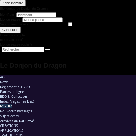
Zone membre
Bienvenue au Donjon du Dragon
Identifiant
Mot de passe
Se souvenir de moi
Connexion
Créer un compte
Identifiant oublié ?
Mot de passe oublié ?
Le Donjon du Dragon
ACCUEIL
News
Règlement du DDD
Parties en ligne
BDD & Collection
Index Magazines D&D
FORUM
Nouveaux messages
Sujets actifs
Archives du Rat Crevé
CRÉATIONS
APPLICATIONS
TRADUCTIONS