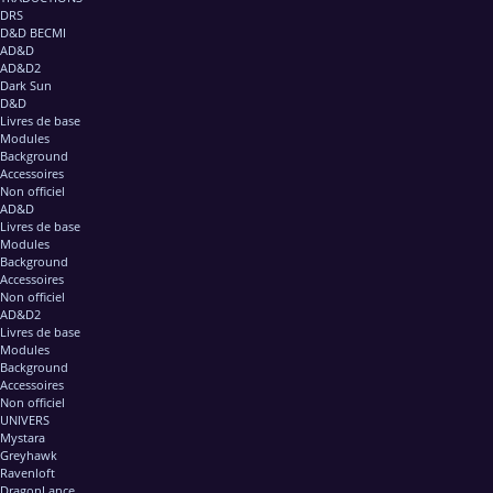
DRS
D&D BECMI
AD&D
AD&D2
Dark Sun
D&D
Livres de base
Modules
Background
Accessoires
Non officiel
AD&D
Livres de base
Modules
Background
Accessoires
Non officiel
AD&D2
Livres de base
Modules
Background
Accessoires
Non officiel
UNIVERS
Mystara
Greyhawk
Ravenloft
DragonLance