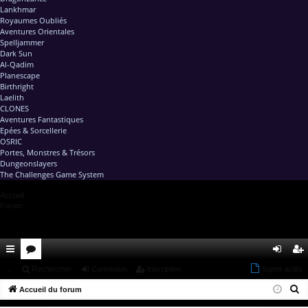
Lankhmar
Royaumes Oubliés
Aventures Orientales
Spelljammer
Dark Sun
Al-Qadim
Planescape
Birthright
Laelith
CLONES
Aventures Fantastiques
Epées & Sorcellerie
OSRIC
Portes, Monstres & Trésors
Dungeonslayers
The Challenges Game System
Accueil
Forum
ac
...
or
Rechercher
Connexion
Inscription
Sujets actifs
on
ns
R
co
Accueil du forum
u
ne
cri
e