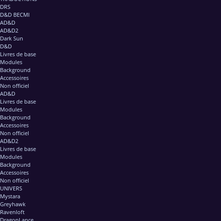
DRS
D&D BECMI
AD&D
AD&D2
Dark Sun
D&D
Livres de base
Modules
Background
Accessoires
Non officiel
AD&D
Livres de base
Modules
Background
Accessoires
Non officiel
AD&D2
Livres de base
Modules
Background
Accessoires
Non officiel
UNIVERS
Mystara
Greyhawk
Ravenloft
DragonLance