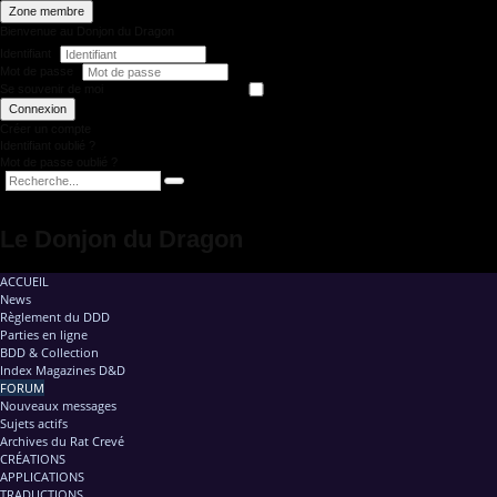
Zone membre
Bienvenue au Donjon du Dragon
Identifiant
Mot de passe
Se souvenir de moi
Connexion
Créer un compte
Identifiant oublié ?
Mot de passe oublié ?
Le Donjon du Dragon
ACCUEIL
News
Règlement du DDD
Parties en ligne
BDD & Collection
Index Magazines D&D
FORUM
Nouveaux messages
Sujets actifs
Archives du Rat Crevé
CRÉATIONS
APPLICATIONS
TRADUCTIONS