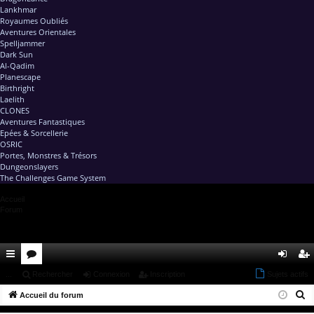
Lankhmar
Royaumes Oubliés
Aventures Orientales
Spelljammer
Dark Sun
Al-Qadim
Planescape
Birthright
Laelith
CLONES
Aventures Fantastiques
Epées & Sorcellerie
OSRIC
Portes, Monstres & Trésors
Dungeonslayers
The Challenges Game System
Accueil
Forum
ac
...
or
Rechercher
Connexion
Inscription
Sujets actifs
on
ns
R
co
Accueil du forum
u
ne
cri
e