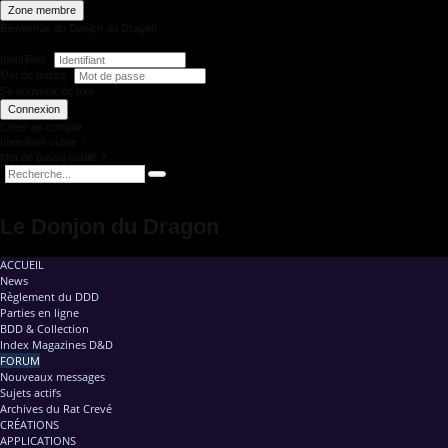
Zone membre
Bienvenue au Donjon du Dragon
Identifiant
Mot de passe
Se souvenir de moi
Connexion
Créer un compte
Identifiant oublié ?
Mot de passe oublié ?
Le Donjon du Dragon
ACCUEIL
News
Règlement du DDD
Parties en ligne
BDD & Collection
Index Magazines D&D
FORUM
Nouveaux messages
Sujets actifs
Archives du Rat Crevé
CRÉATIONS
APPLICATIONS