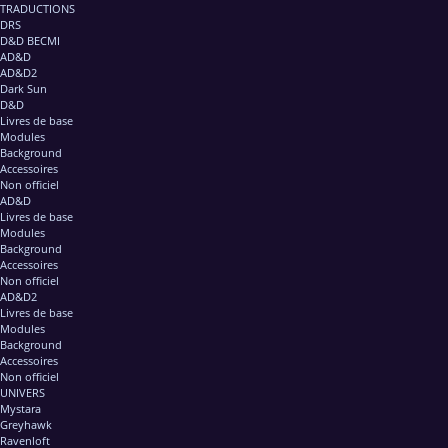
TRADUCTIONS
DRS
D&D BECMI
AD&D
AD&D2
Dark Sun
D&D
Livres de base
Modules
Background
Accessoires
Non officiel
AD&D
Livres de base
Modules
Background
Accessoires
Non officiel
AD&D2
Livres de base
Modules
Background
Accessoires
Non officiel
UNIVERS
Mystara
Greyhawk
Ravenloft