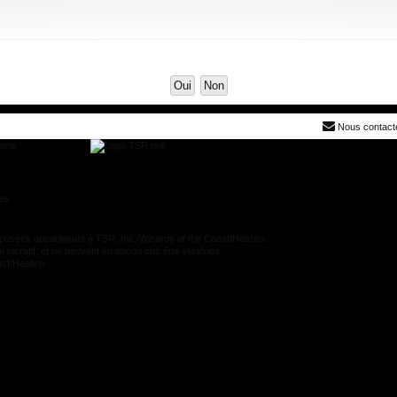
Nous contact
ions
res
es appartenant à TSR, Inc./Wizards of the Coast/Hasbro.
n lucratif, et ne peuvent en aucun cas être vendues.
oast/Hasbro.