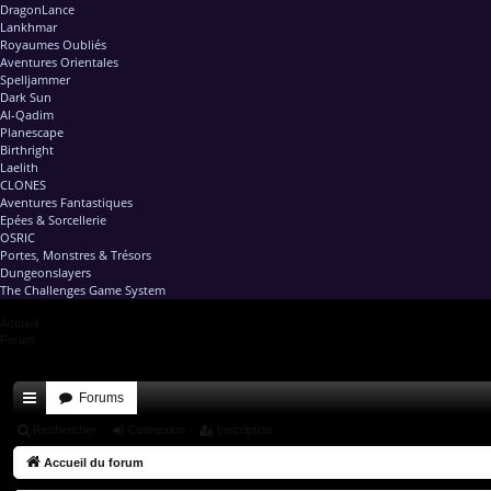
DragonLance
Lankhmar
Royaumes Oubliés
Aventures Orientales
Spelljammer
Dark Sun
Al-Qadim
Planescape
Birthright
Laelith
CLONES
Aventures Fantastiques
Epées & Sorcellerie
OSRIC
Portes, Monstres & Trésors
Dungeonslayers
The Challenges Game System
Accueil
Forum
Forums
ac
Rechercher
Connexion
Inscription
co
Accueil du forum