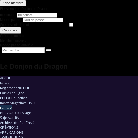
Zone membre
Bienvenue au Donjon du Dragon
Identifiant
Mot de passe
Se souvenir de moi
Connexion
Créer un compte
Identifiant oublié ?
Mot de passe oublié ?
Le Donjon du Dragon
ACCUEIL
News
Règlement du DDD
Parties en ligne
BDD & Collection
Index Magazines D&D
FORUM
Nouveaux messages
Sujets actifs
Archives du Rat Crevé
CRÉATIONS
APPLICATIONS
TRADUCTIONS