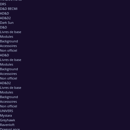
DRS
D&D BECMI
AD&D
AD&D2
Dark Sun
D&D
Livres de base
Modules
Background
Accessoires
Non officiel
AD&D
Livres de base
Modules
Background
Accessoires
Non officiel
AD&D2
Livres de base
Modules
Background
Accessoires
Non officiel
UNIVERS
Mystara
Greyhawk
Ravenloft
DragonLance