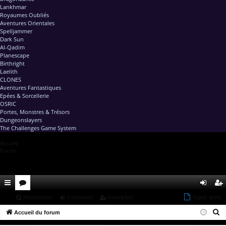
Lankhmar
Royaumes Oubliés
Aventures Orientales
Spelljammer
Dark Sun
Al-Qadim
Planescape
Birthright
Laelith
CLONES
Aventures Fantastiques
Epées & Sorcellerie
OSRIC
Portes, Monstres & Trésors
Dungeonslayers
The Challenges Game System
Accueil
Forum
ac
...
or
Rechercher
Connexion
Inscription
Sujets actifs
on
ns
R
co
Accueil du forum
u
ne
cri
e