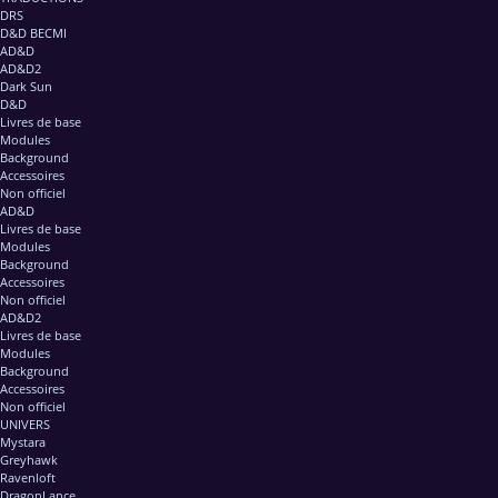
DRS
D&D BECMI
AD&D
AD&D2
Dark Sun
D&D
Livres de base
Modules
Background
Accessoires
Non officiel
AD&D
Livres de base
Modules
Background
Accessoires
Non officiel
AD&D2
Livres de base
Modules
Background
Accessoires
Non officiel
UNIVERS
Mystara
Greyhawk
Ravenloft
DragonLance