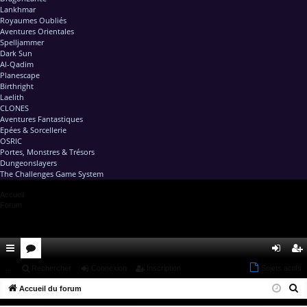
Lankhmar
Royaumes Oubliés
Aventures Orientales
Spelljammer
Dark Sun
Al-Qadim
Planescape
Birthright
Laelith
CLONES
Aventures Fantastiques
Epées & Sorcellerie
OSRIC
Portes, Monstres & Trésors
Dungeonslayers
The Challenges Game System
Accueil
Forum
ac
...
or
Rechercher
Connexion
Inscription
Sujets actifs
on
ns
R
co
Accueil du forum
u
ne
cri
e