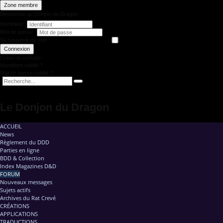
Zone membre
Bienvenue au Donjon du Dragon
Identifiant
Mot de passe
Se souvenir de moi
Connexion
Créer un compte
Identifiant oublié ?
Mot de passe oublié ?
Le Donjon du Dragon
ACCUEIL
News
Règlement du DDD
Parties en ligne
BDD & Collection
Index Magazines D&D
FORUM
Nouveaux messages
Sujets actifs
Archives du Rat Crevé
CRÉATIONS
APPLICATIONS
TRADUCTIONS