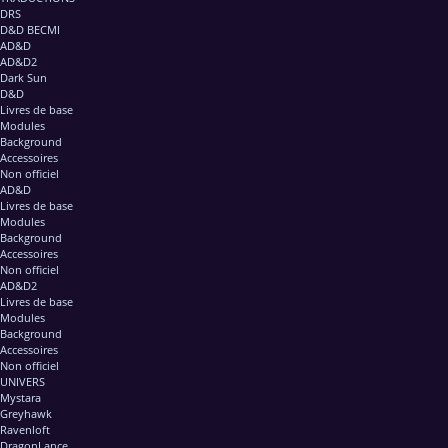
DRS
D&D BECMI
AD&D
AD&D2
Dark Sun
D&D
Livres de base
Modules
Background
Accessoires
Non officiel
AD&D
Livres de base
Modules
Background
Accessoires
Non officiel
AD&D2
Livres de base
Modules
Background
Accessoires
Non officiel
UNIVERS
Mystara
Greyhawk
Ravenloft
DragonLance