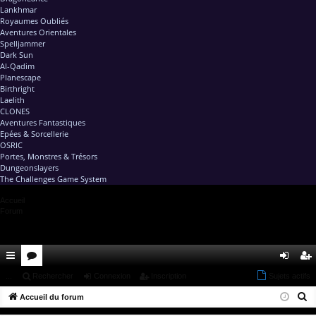
Lankhmar
Royaumes Oubliés
Aventures Orientales
Spelljammer
Dark Sun
Al-Qadim
Planescape
Birthright
Laelith
CLONES
Aventures Fantastiques
Epées & Sorcellerie
OSRIC
Portes, Monstres & Trésors
Dungeonslayers
The Challenges Game System
Accueil
Forum
ac
...
or
Rechercher
Connexion
Inscription
Sujets actifs
on
ns
R
co
Accueil du forum
u
ne
cri
e