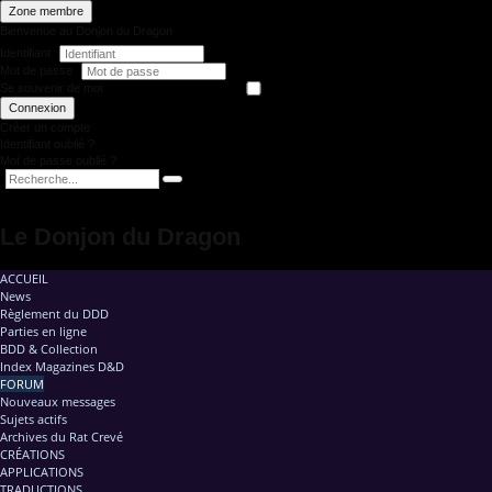
Zone membre
Bienvenue au Donjon du Dragon
Identifiant
Mot de passe
Se souvenir de moi
Connexion
Créer un compte
Identifiant oublié ?
Mot de passe oublié ?
Le Donjon du Dragon
ACCUEIL
News
Règlement du DDD
Parties en ligne
BDD & Collection
Index Magazines D&D
FORUM
Nouveaux messages
Sujets actifs
Archives du Rat Crevé
CRÉATIONS
APPLICATIONS
TRADUCTIONS