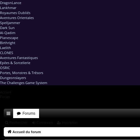
DragonLance
Lankhmar
Royaumes Oubliés
Aventures Orientales
Spelljammer
Dark Sun
Al-Qadim
Planescape
Birthright
Laelith
CLONES
Aventures Fantastiques
Epées & Sorcellerie
OSRIC
Portes, Monstres & Trésors
Dungeonslayers
The Challenges Game System
Accueil
Forum
Forums
ac
Rechercher
Connexion
Inscription
co
Accueil du forum