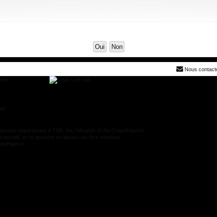
Nous contact
ions
res
es appartenant à TSR, Inc./Wizards of the Coast/Hasbro.
n lucratif, et ne peuvent en aucun cas être vendues.
oast/Hasbro.