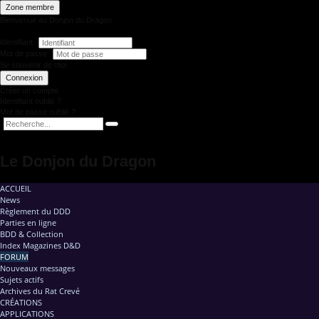
Zone membre
Bienvenue au Donjon du Dragon
Identifiant
Mot de passe
Se souvenir de moi
Connexion
Créer un compte
Identifiant oublié ?
Mot de passe oublié ?
Le Donjon du Dragon
ACCUEIL
News
Règlement du DDD
Parties en ligne
BDD & Collection
Index Magazines D&D
FORUM
Nouveaux messages
Sujets actifs
Archives du Rat Crevé
CRÉATIONS
APPLICATIONS