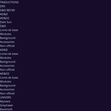
TRADUCTIONS
DRS
D&D BECMI
AD&D
AD&D2
Dark Sun
D&D
Livres de base
Modules
Background
Accessoires
Non officiel
AD&D
Livres de base
Modules
Background
Accessoires
Non officiel
AD&D2
Livres de base
Modules
Background
Accessoires
Non officiel
UNIVERS
Mystara
Greyhawk
Ravenloft